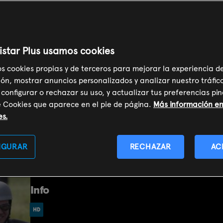
 el paraíso
istar Plus usamos cookies
os cookies propias y de terceros para mejorar la experiencia d
ón, mostrar anuncios personalizados y analizar nuestro tráfic
 configurar o rechazar su uso, y actualizar tus preferencias p
e Cookies que aparece en el pie de página.
Más información en 
SOY CLIENTE
es.
Sinopsis
IGURAR
RECHAZAR
AC
El inspector Richard Poole llega para investigar el asesinato 
Info