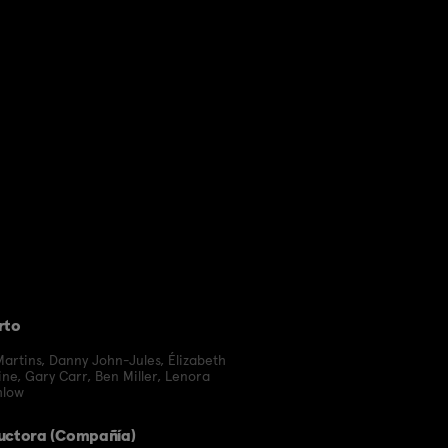
rto
Martins
,
Danny John-Jules
,
Élizabeth
ine
,
Gary Carr
,
Ben Miller
,
Lenora
hlow
uctora (Compañía)