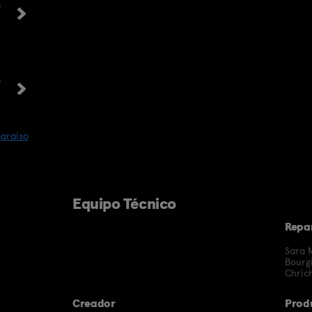
o
o
paraíso
Equipo Técnico
Repa
Sara 
Bourg
Chric
Creador
Prod