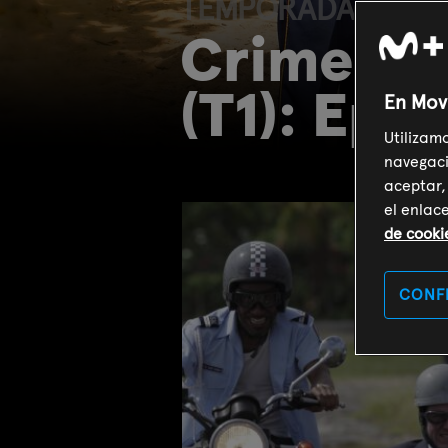
TEMPORADA (T1)
Crimen en
(T1): Ep.1
En Mov
Utilizam
navegaci
aceptar,
el enlac
de cooki
CONF