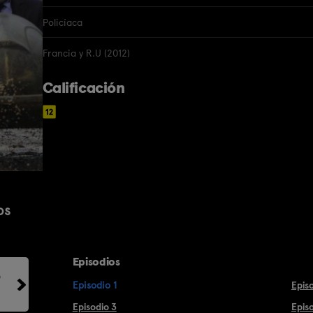
Policíaca
Francia y R.U (2012)
Calificación
os
Episodios
o
Episodio 1
Epis
Episodio 3
Epis