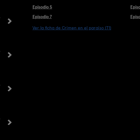
Episodio 5
Epis
o
Episodio 7
Epis
Ver la ficha de Crimen en el paraíso (T1)
o
o
o