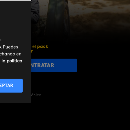
e
Incluido en el
pack
o. Puedes
miMovistar
inchando en
la política
CONTRATAR
EPTAR
de un policía británico.