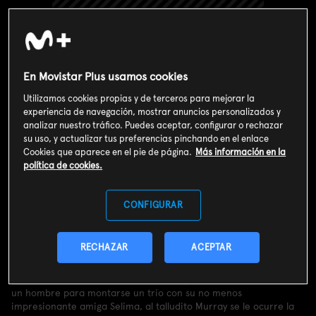
En Movistar Plus usamos cookies
Utilizamos cookies propias y de terceros para mejorar la
experiencia de navegación, mostrar anuncios personalizados y
analizar nuestro tráfico. Puedes aceptar, configurar o rechazar
su uso, y actualizar tus preferencias pinchando en el enlace
Cookies que aparece en el pie de página.
Más información en la
política de cookies.
Valoración de usuarios
CONFIGURAR
3
1081
votos
RECHAZAR
ACEPTAR
Sinopsis
Cuando su despampanante dermatóloga le comenta que busca a
un hombre para montarse un trío con su no menos
impresionante amiga Selima, al talludito Murray se le ocurre la