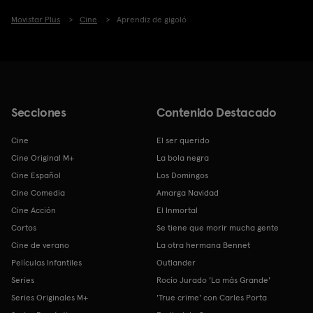
Movistar Plus
Cine
Aprendiz de gigoló
Secciones
Contenido Destacado
Cine
El ser querido
Cine Original M+
La bola negra
Cine Español
Los Domingos
Cine Comedia
Amarga Navidad
Cine Acción
El Inmortal
Cortos
Se tiene que morir mucha gente
Cine de verano
La otra hermana Bennet
Películas Infantiles
Outlander
Series
Rocío Jurado 'La más Grande'
Series Originales M+
'True crime' con Carles Porta