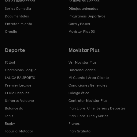
Series Románticas
Festival de Cannes
Series Comedia
Dibujos animados
Documentales
Programas Deportivos
Entretenimiento
Caza y Pesca
Orgullo
Movistar Plus 5S
Deporte
Movistar Plus
Fútbol
Ver Movistar Plus
Champions League
Funcionalidades
LALIGA EA SPORTS
Mi Cuenta | Área Cliente
Premier League
Condiciones Generales
El Día Después
Código ético
Universo Valdano
Contratar Movistar Plus
Baloncesto
Plan Libre: Cine, Series y Deportes
Tenis
Plan Libre: Cine y Series
Rugby
Planes
Topuria: Matador
Plan Gratuito