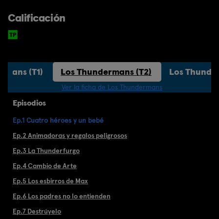
Calificación
rmans (T1)
Los Thundermans (T2)
Los Thunde
Ver la ficha de Los Thundermans
Episodios
Ep.1 Cuatro héroes y un bebé
Ep.2 Animadoras y regalos peligrosos
Ep.3 La Thunderfurgo
Ep.4 Cambio de Arte
Ep.5 Los esbirros de Max
Ep.6 Los padres no lo entienden
Ep.7 Destrúyelo