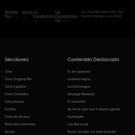
Movistar
Series
Los
Los
Los Thundermans (T2): Ep.1
Plus
Thundermans
Thundermans
Cuatro héroes y un bebé
(T2)
Secciones
Contenido Destacado
Cine
El ser querido
Cine Original M+
La bola negra
Cine Español
Los Domingos
Cine Comedia
Amarga Navidad
Cine Acción
El Inmortal
Cortos
Se tiene que morir mucha gente
Cine de verano
Outlander
Películas Infantiles
Las Berrocal
Series
Rocío Jurado 'La más Grande'