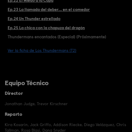
Ep.22 El Miedo a la Capa
Ep.23 La llamada del deber... en el comedor
Ep.24 Un Thunder estrellado
Ep.25 La chica con la chapuza del dragón
Thundermans encantados (Especial) (Próximamente)
Ver la ficha de Los Thundermans (T2)
Equipo Técnico
Director
Jonathan Judge
,
Trevor Kirschner
Reparto
Kira Kosarin
,
Jack Griffo
,
Addison Riecke
,
Diego Velázquez
,
Chris
Tallman
,
Rosa Blasi
,
Dana Snyder