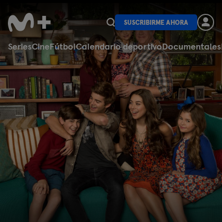
SUSCRIBIRME AHORA
Series
Cine
Fútbol
Calendario deportivo
Documentales