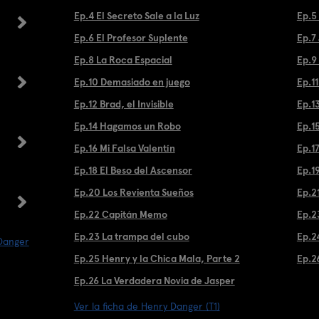
Ep.4 El Secreto Sale a la Luz
Ep.5
Ep.6 El Profesor Suplente
Ep.7
Ep.8 La Roca Espacial
Ep.9
Ep.10 Demasiado en juego
Ep.1
Ep.12 Brad, el Invisible
Ep.13
Ep.14 Hagamos un Robo
Ep.1
Ep.16 Mi Falsa Valentín
Ep.1
Ep.18 El Beso del Ascensor
Ep.1
Ep.20 Los Revienta Sueños
Ep.2
Ep.22 Capitán Memo
Ep.2
Ep.23 La trampa del cubo
Ep.2
 Danger
Ep.25 Henry y la Chica Mala, Parte 2
Ep.2
Ep.26 La Verdadera Novia de Jasper
Ver la ficha de Henry Danger (T1)