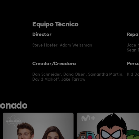
Equipo Técnico
Director
Repa
Steve Hoefer
,
Adam Weissman
Jace 
Sean 
Creador/Creadora
Pers
Dan Schneider
,
Dana Olsen
,
Samantha Martín
,
Kid D
David Malkoff
,
Jake Farrow
ionado