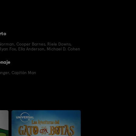
rto
Norman
,
Cooper Barnes
,
Riele Downs
,
Ryan Fox
,
Ella Anderson
,
Michael D. Cohen
onaje
anger
,
Capitán Man