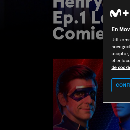
Henry Dan
Ep.1 Los 
Comienza
En Mov
Utilizam
navegaci
aceptar,
el enlac
de cooki
CONF