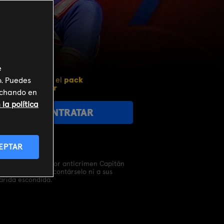
e
Incluido en el
pack
o. Puedes
miMovistar
inchando en
la política
CONTRATAR
EPTAR
añero del luchador anticrimen Capitán
pleo, no puede contárselo ni a sus
arida escondida.