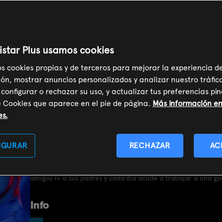
ger (T1):
Danger
n (I)
istar Plus usamos cookies
os cookies propias y de terceros para mejorar la experiencia d
ón, mostrar anuncios personalizados y analizar nuestro tráfic
 configurar o rechazar su uso, y actualizar tus preferencias p
e Cookies que aparece en el pie de página.
Más información en 
SOY CLIENTE
es.
Sinopsis
IGURAR
RECHAZAR
AC
Henry Hart consigue un trabajo a tiempo parcial como comp
Man. Pero Henry tiene que mantener en secreto su nuevo em
amigos ni a sus padres y cada día acude a trabajar a una gu
Info