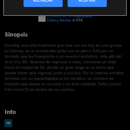
RECHAZAR
ACEPTAR
SUSCRIBIRME AHORA
Incluido en el
Plan Libre:
Cine y Series
4,99€
Sinopsis
Dorothy, una niña huérfana que vive con sus tíos en una granja
en Kansas, se ve arrastrada junto con su perro Totó por un
tornado que les transporta a un mundo fantástico, más allá del
arco iris. Allí, deseosa de regresar a casa, comienza un viaje
hacia la ciudad de Oz, donde un gran mago es el único que
puede hacer que regrese junto a sus tíos. Por el camino entabla
amistad con un espantapájaros sin cerebro, un hombre de
hojalata que desea un corazón y un león cobarde. Todos juntos
irán hacia Oz en busca de sus sueños.
Info