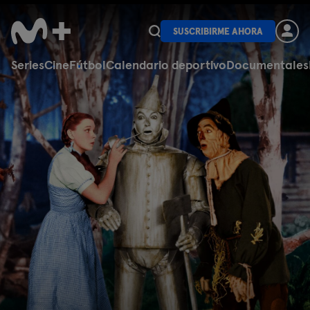
SUSCRIBIRME AHORA
Series
Cine
Fútbol
Calendario deportivo
Documentales