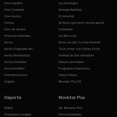
Cine Español
Los Domingos
Cine Comedia
Amarga Navidad
Cine Acción
El Inmortal
Cortos
Se tiene que morir mucha gente
Cine de verano
Outlander
Películas Infantiles
Las Berrocal
Series
Rocío Jurado 'La más Grande'
Series Originales M+
'True crime' con Carles Porta
Series Románticas
Festival de San Sebastián
Series Comedia
Dibujos animados
Documentales
Programas Deportivos
Entretenimiento
Caza y Pesca
Orgullo
Movistar Plus 5S
Deporte
Movistar Plus
Fútbol
Ver Movistar Plus
Champions League
Funcionalidades