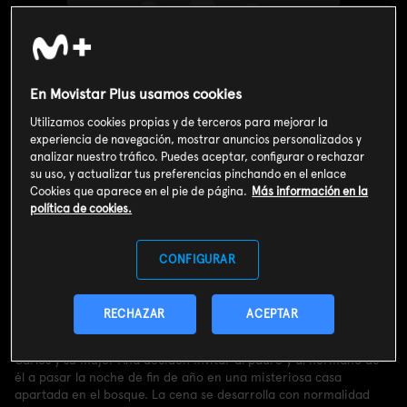
En Movistar Plus usamos cookies
Utilizamos cookies propias y de terceros para mejorar la
experiencia de navegación, mostrar anuncios personalizados y
analizar nuestro tráfico. Puedes aceptar, configurar o rechazar
su uso, y actualizar tus preferencias pinchando en el enlace
Cookies que aparece en el pie de página.
Más información en la
política de cookies.
CONFIGURAR
Valoración de usuarios
3
333
votos
RECHAZAR
ACEPTAR
Sinopsis
Carlos y su mujer Ana deciden invitar al padre y al hermano de
él a pasar la noche de fin de año en una misteriosa casa
apartada en el bosque. La cena se desarrolla con normalidad