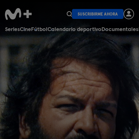
SUSCRIBIRME AHORA
Series
Cine
Fútbol
Calendario deportivo
Documentales