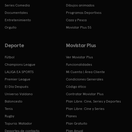
Series Comedia
Dibujos animados
Documentales
Programas Deportivos
Entretenimiento
Caza y Pesca
Orgullo
Movistar Plus 5S
Deporte
Movistar Plus
Fútbol
Ver Movistar Plus
Champions League
Funcionalidades
LALIGA EA SPORTS
Mi Cuenta | Área Cliente
Premier League
Condiciones Generales
El Día Después
Código ético
Universo Valdano
Contratar Movistar Plus
Baloncesto
Plan Libre: Cine, Series y Deportes
Tenis
Plan Libre: Cine y Series
Rugby
Planes
Topuria: Matador
Plan Gratuito
Deportes de contacto
Plan Anual