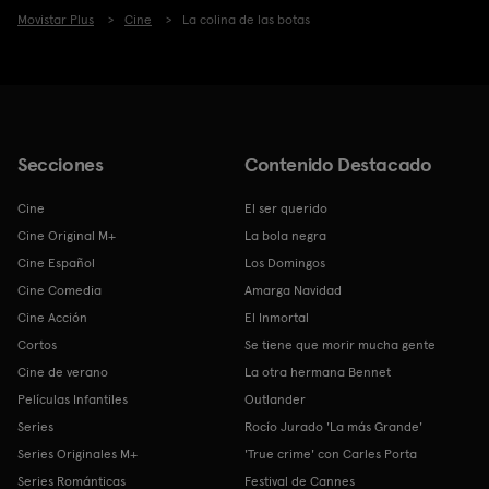
Movistar Plus
Cine
La colina de las botas
Secciones
Contenido Destacado
Cine
El ser querido
Cine Original M+
La bola negra
Cine Español
Los Domingos
Cine Comedia
Amarga Navidad
Cine Acción
El Inmortal
Cortos
Se tiene que morir mucha gente
Cine de verano
La otra hermana Bennet
Películas Infantiles
Outlander
Series
Rocío Jurado 'La más Grande'
Series Originales M+
'True crime' con Carles Porta
Series Románticas
Festival de Cannes