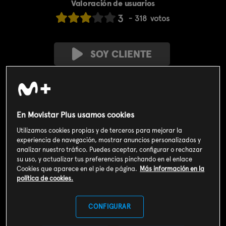
Valoración de usuarios
3
318
votos
SOY CLIENTE
SUSCRIBIRME AHORA
Incluido en el
Plan Libre:
En Movistar Plus usamos cookies
Cine y Series
4,99€
Utilizamos cookies propias y de terceros para mejorar la
experiencia de navegación, mostrar anuncios personalizados y
Sinopsis
analizar nuestro tráfico. Puedes aceptar, configurar o rechazar
su uso, y actualizar tus preferencias pinchando en el enlace
Kidd y Severide ven interrumpida su luna de miel por un
Cookies que aparece en el pie de página.
Más información en la
peligroso conocido de su pasado.
política de cookies.
CONFIGURAR
Info