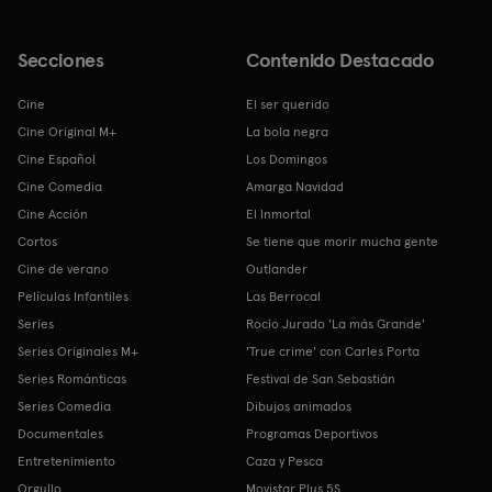
Secciones
Contenido Destacado
Cine
El ser querido
Cine Original M+
La bola negra
Cine Español
Los Domingos
Cine Comedia
Amarga Navidad
Cine Acción
El Inmortal
Cortos
Se tiene que morir mucha gente
Cine de verano
Outlander
Películas Infantiles
Las Berrocal
Series
Rocío Jurado 'La más Grande'
Series Originales M+
'True crime' con Carles Porta
Series Románticas
Festival de San Sebastián
Series Comedia
Dibujos animados
Documentales
Programas Deportivos
Entretenimiento
Caza y Pesca
Orgullo
Movistar Plus 5S