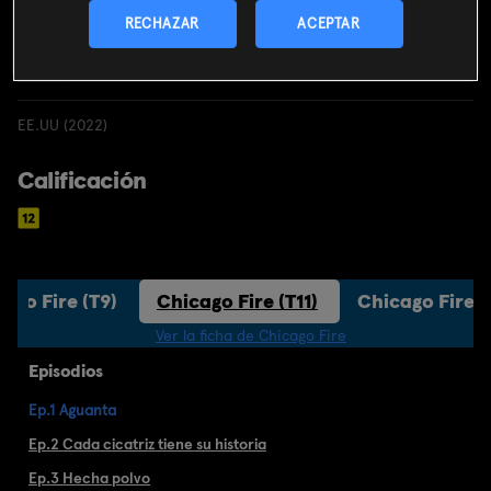
RECHAZAR
ACEPTAR
Acción
EE.UU (2022)
Calificación
ago Fire (T9)
Chicago Fire (T11)
Chicago Fire (
Ver la ficha de Chicago Fire
Episodios
Ep.1 Aguanta
Ep.2 Cada cicatriz tiene su historia
Ep.3 Hecha polvo