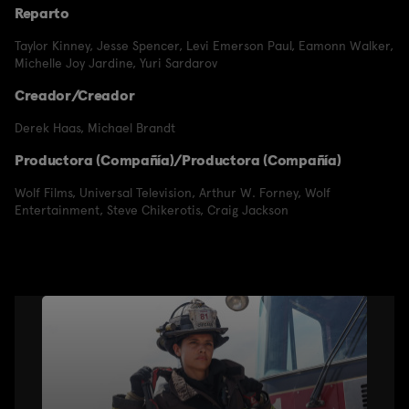
Reparto
Taylor Kinney
,
Jesse Spencer
,
Levi Emerson Paul
,
Eamonn Walker
,
Michelle Joy Jardine
,
Yuri Sardarov
Creador/Creador
Derek Haas
,
Michael Brandt
Productora (Compañía)/Productora (Compañía)
Wolf Films
,
Universal Television
,
Arthur W. Forney
,
Wolf
Entertainment
,
Steve Chikerotis
,
Craig Jackson