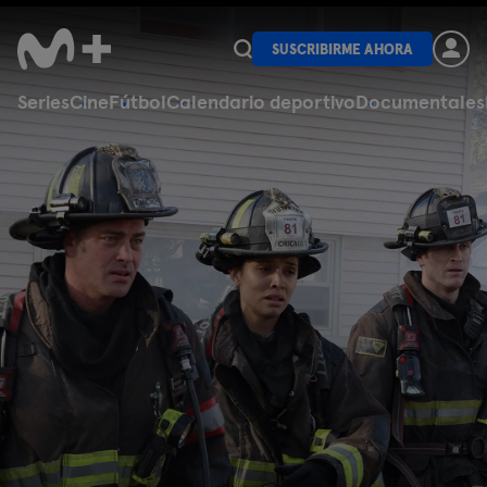
SUSCRIBIRME AHORA
Series
Cine
Fútbol
Calendario deportivo
Documentales