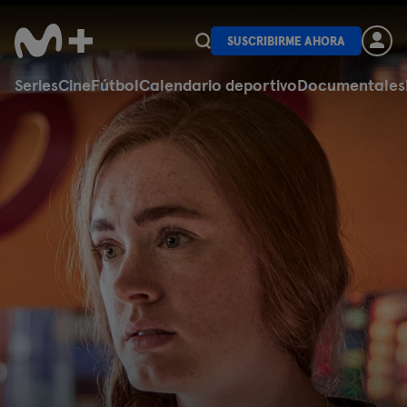
SUSCRIBIRME AHORA
Series
Cine
Fútbol
Calendario deportivo
Documentales