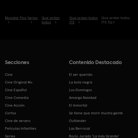
Movistar Plus
Series
Que ardan
Que ardan todos
Que ardan todos
todos
(T1)
(T1): Ep.1
Secciones
Contenido Destacado
Cine
El ser querido
Cine Original M+
La bola negra
Cine Español
Los Domingos
Cine Comedia
Amarga Navidad
Cine Acción
El Inmortal
Cortos
Se tiene que morir mucha gente
Cine de verano
Outlander
Películas Infantiles
Las Berrocal
Series
Rocío Jurado 'La más Grande'