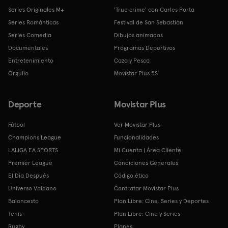
Series Originales M+
'True crime' con Carles Porta
Series Románticas
Festival de San Sebastián
Series Comedia
Dibujos animados
Documentales
Programas Deportivos
Entretenimiento
Caza y Pesca
Orgullo
Movistar Plus 5S
Deporte
Movistar Plus
Fútbol
Ver Movistar Plus
Champions League
Funcionalidades
LALIGA EA SPORTS
Mi Cuenta | Área Cliente
Premier League
Condiciones Generales
El Día Después
Código ético
Universo Valdano
Contratar Movistar Plus
Baloncesto
Plan Libre: Cine, Series y Deportes
Tenis
Plan Libre: Cine y Series
Rugby
Planes