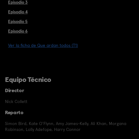
Episodio 3
Episodio 4
Episodio 5
Episodio 6
Ver la ficha de Que ardan todos (T1)
Equipo Técnico
Director
Nick Collett
Reparto
Simon Bird
,
Kate O'Flynn
,
Amy James-Kelly
,
Ali Khan
,
Morgana
Robinson
,
Lolly Adefope
,
Harry Connor