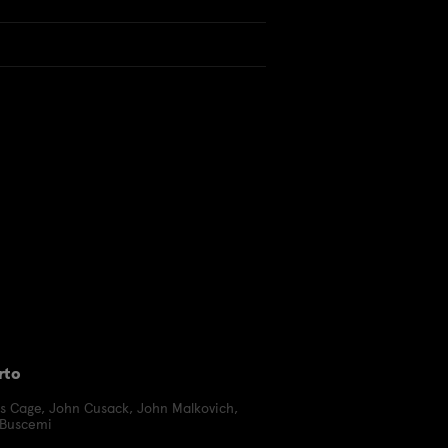
rto
as Cage
,
John Cusack
,
John Malkovich
,
 Buscemi