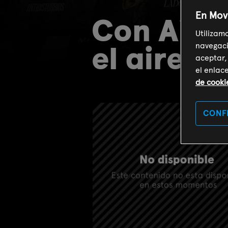
En Mov
Con Air (
Utilizam
el aire)
navegaci
aceptar,
el enlac
de cooki
CONF