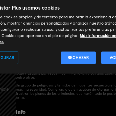
istar Plus usamos cookies
Convictos en
os cookies propias y de terceros para mejorar la experiencia d
ón, mostrar anuncios personalizados y analizar nuestro tráfic
 configurar o rechazar su uso, y actualizar tus preferencias p
e Cookies que aparece en el pie de página.
Más información en 
es.
Sinopsis
IGURAR
RECHAZAR
AC
Simon West ("La hija del coronel", "Lara Croft: Tom Raider")
al Oscar a la mejor canción original y al mejor sonido, con 
Cage ("Leaving Las Vegas"), John Malkovich ("Las amistades pe
entre otros.
Un grupo de peligrosos y temidos delincuentes secuestra el a
máxima seguridad. Cameron, a quien acaban de otorgar la li
frustrar los planes de los criminales, que harán todo lo posi
éxito.
Info