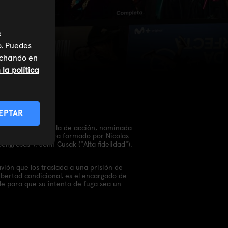
e
o. Puedes
inchando en
la política
EPTAR
 dirige esta película de acción, nominada
un reparto de altura formado por Nicolas
ligrosas"), John Cusak ("Alta fidelidad"),
vión que los traslada a una prisión de
bertad condicional, es el encargado de
ble para que su intento de fuga sea un