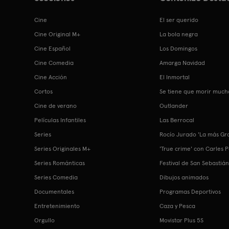
Cine
El ser querido
Cine Original M+
La bola negra
Cine Español
Los Domingos
Cine Comedia
Amarga Navidad
Cine Acción
El Inmortal
Cortos
Se tiene que morir much
Cine de verano
Outlander
Películas Infantiles
Las Berrocal
Series
Rocío Jurado 'La más Gr
Series Originales M+
'True crime' con Carles 
Series Románticas
Festival de San Sebastiá
Series Comedia
Dibujos animados
Documentales
Programas Deportivos
Entretenimiento
Caza y Pesca
Orgullo
Movistar Plus 5S