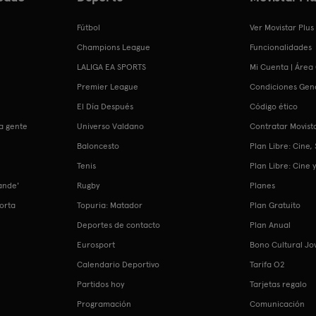
Fútbol
Ver Movistar Plus
Champions League
Funcionalidades
LALIGA EA SPORTS
Mi Cuenta | Área 
Premier League
Condiciones Gen
El Día Después
Código ético
a gente
Universo Valdano
Contratar Movista
Baloncesto
Plan Libre: Cine,
Tenis
Plan Libre: Cine y
ande'
Rugby
Planes
Porta
Topuria: Matador
Plan Gratuito
n
Deportes de contacto
Plan Anual
Eurosport
Bono Cultural Jo
Calendario Deportivo
Tarifa O2
Partidos hoy
Tarjetas regalo
Programación
Comunicación