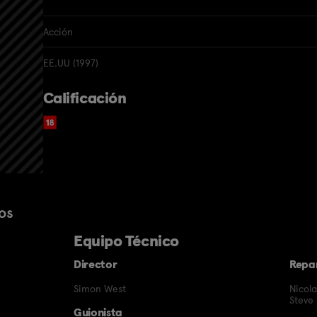
Acción
EE.UU (1997)
Calificación
os
Equipo Técnico
Director
Repa
Simon West
Nicol
Steve
Guionista