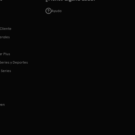
Ayuda
Cliente
erales
r Plus
 Series y Deportes
 Series
ven