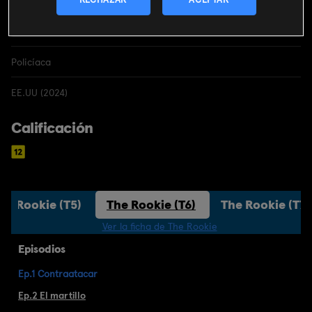
Policíaca
EE.UU (2024)
Calificación
he Rookie (T5)
The Rookie (T6)
The Rookie (T7)
Ver la ficha de The Rookie
Episodios
Ep.1 Contraatacar
Ep.2 El martillo