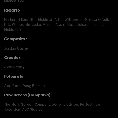
Michael Goi
Reparto
Nathan Fillion
,
Titus Makin Jr
,
Afton Williamson
,
Melissa O'Neil
,
Eric Winter
,
Mercedes Mason
,
Alyssa Diaz
,
Richard T. Jones
,
Mekia Cox
Compositor
Jordan Gagne
Creador
Alexi Hawley
Fotógrafo
Alan Caso
,
Doug Emmett
Productora (Compañía)
The Mark Gordon Company
,
eOne Television
,
Perfectmon
Television
,
ABC Studios