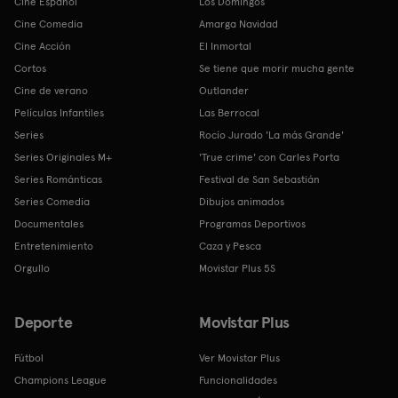
Cine Español
Los Domingos
Cine Comedia
Amarga Navidad
Cine Acción
El Inmortal
Cortos
Se tiene que morir mucha gente
Cine de verano
Outlander
Películas Infantiles
Las Berrocal
Series
Rocío Jurado 'La más Grande'
Series Originales M+
'True crime' con Carles Porta
Series Románticas
Festival de San Sebastián
Series Comedia
Dibujos animados
Documentales
Programas Deportivos
Entretenimiento
Caza y Pesca
Orgullo
Movistar Plus 5S
Deporte
Movistar Plus
Fútbol
Ver Movistar Plus
Champions League
Funcionalidades