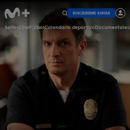
SUSCRIBIRME AHORA
Series
Cine
Fútbol
Calendario deportivo
Documentales