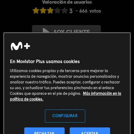
Valoración de usuarios
3
666
votos
SOY CLIENTE
SUSCRIBIRME AHORA
En Movistar Plus usamos cookies
Incluido en el
Plan Libre:
Cine y Series
4,99€
Utilizamos cookies propias y de terceros para mejorar la
experiencia de navegación, mostrar anuncios personalizados y
analizar nuestro tráfico. Puedes aceptar, configurar o rechazar
Sinopsis
su uso, y actualizar tus preferencias pinchando en el enlace
Cookies que aparece en el pie de página.
Más información en la
Los agentes investigan los ataques de la temporada anterior y
política de cookies.
Nolan intenta sobrevivir al último día de trabajo antes de su
enlace con Bailey.
CONFIGURAR
Info
RECHAZAR
ACEPTAR