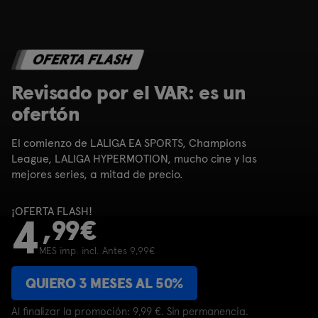
Revisado por el VAR: es un
ofertón
El comienzo de LALIGA EA SPORTS, Champions
League, LALIGA HYPERMOTION, mucho cine y las
mejores series, a mitad de precio.
Plan Libre: Cine, Series y
¡OFERTA FLASH!
Deportes, ahora por 4,99€
4
,99€
MES imp. incl. Antes 9,99€
QUIERO 3 MESES AL 50%
QUIERO 3 MESES AL 50%
¡Ahorra el 50% durante 3 meses!
Al finalizar la promoción: 9,99 €. Sin permanencia.