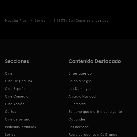
Movistar Plus
Series
9 1 1 (T9): Ep.1 Comerse a los ricos
Secciones
Contenido Destacado
Cine
El ser querido
Cine Original M+
La bola negra
Cine Español
Los Domingos
Cine Comedia
Amarga Navidad
Cine Acción
El Inmortal
Cortos
Se tiene que morir mucha gente
Cine de verano
Outlander
Películas Infantiles
Las Berrocal
Series
Rocío Jurado 'La más Grande'