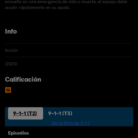
envuelto en una emergencia de vida o muerte, el equipo debe
acudir rápidamente en su ayuda.
Info
Acción
(2025)
Calificación
9-1-1 (T2)
9-1-1 (T3)
Ver la ficha de 9-1-1
Episodios