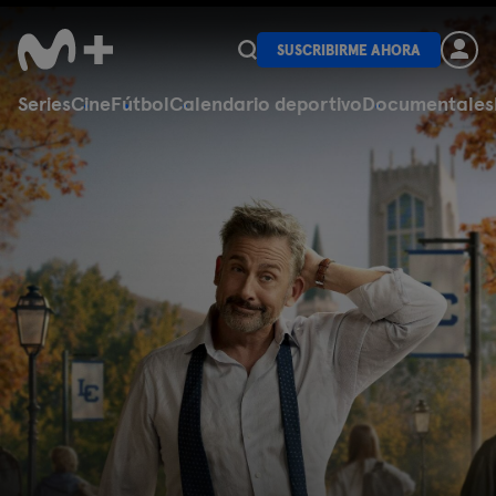
SUSCRIBIRME AHORA
Series
Cine
Fútbol
Calendario deportivo
Documentales