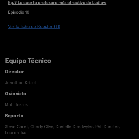
Ep.9 La cuarta profesora más atractiva de Ludlow
Episodio 10
Ver la ficha de Rooster (T1)
Equipo Técnico
Director
Jonathan Krisel
Guionista
Matt Tarses
Reparto
Steve Carell
,
Charly Clive
,
Danielle Deadwyler
,
Phil Dunster
,
Lauren Tsai