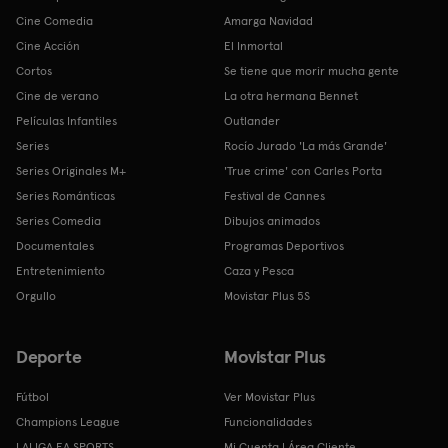
Cine Comedia
Amarga Navidad
Cine Acción
El Inmortal
Cortos
Se tiene que morir mucha gente
Cine de verano
La otra hermana Bennet
Películas Infantiles
Outlander
Series
Rocío Jurado 'La más Grande'
Series Originales M+
'True crime' con Carles Porta
Series Románticas
Festival de Cannes
Series Comedia
Dibujos animados
Documentales
Programas Deportivos
Entretenimiento
Caza y Pesca
Orgullo
Movistar Plus 5S
Deporte
Movistar Plus
Fútbol
Ver Movistar Plus
Champions League
Funcionalidades
LALIGA EA SPORTS
Mi Cuenta | Área Cliente