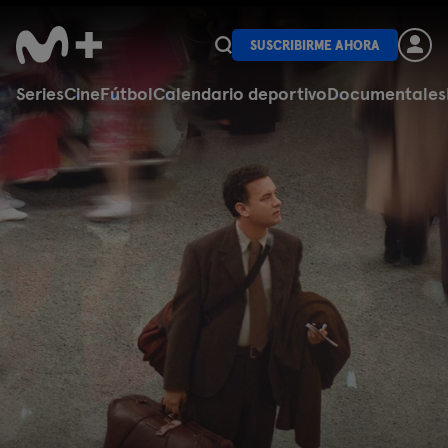
SUSCRIBIRME AHORA
Series
Cine
Fútbol
Calendario deportivo
Documentales