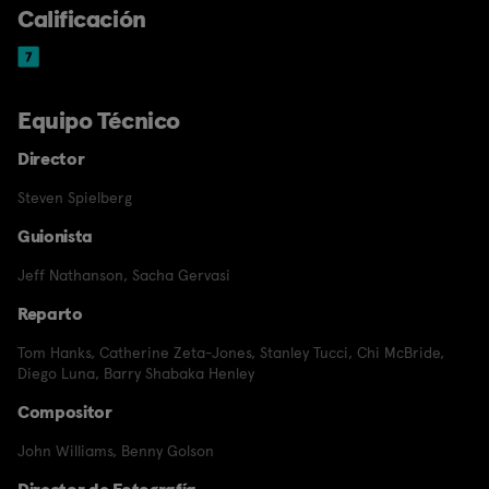
Calificación
Equipo Técnico
Director
Steven Spielberg
Guionista
Jeff Nathanson
,
Sacha Gervasi
Reparto
Tom Hanks
,
Catherine Zeta-Jones
,
Stanley Tucci
,
Chi McBride
,
Diego Luna
,
Barry Shabaka Henley
Compositor
John Williams
,
Benny Golson