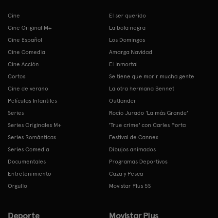
Cine
El ser querido
Cine Original M+
La bola negra
Cine Español
Los Domingos
Cine Comedia
Amarga Navidad
Cine Acción
El Inmortal
Cortos
Se tiene que morir mucha gente
Cine de verano
La otra hermana Bennet
Películas Infantiles
Outlander
Series
Rocío Jurado 'La más Grande'
Series Originales M+
'True crime' con Carles Porta
Series Románticas
Festival de Cannes
Series Comedia
Dibujos animados
Documentales
Programas Deportivos
Entretenimiento
Caza y Pesca
Orgullo
Movistar Plus 5S
Deporte
Movistar Plus