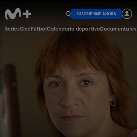
SUSCRIBIRME AHORA
Series
Cine
Fútbol
Calendario deportivo
Documentales