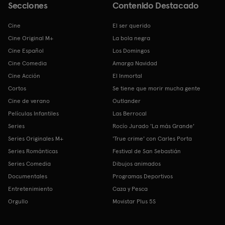
Secciones
Contenido Destacado
Cine
El ser querido
Cine Original M+
La bola negra
Cine Español
Los Domingos
Cine Comedia
Amarga Navidad
Cine Acción
El Inmortal
Cortos
Se tiene que morir mucha gente
Cine de verano
Outlander
Películas Infantiles
Las Berrocal
Series
Rocío Jurado 'La más Grande'
Series Originales M+
'True crime' con Carles Porta
Series Románticas
Festival de San Sebastián
Series Comedia
Dibujos animados
Documentales
Programas Deportivos
Entretenimiento
Caza y Pesca
Orgullo
Movistar Plus 5S