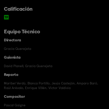
Calificación
Equipo Técnico
Directora
Gracia Querejeta
Guionista
David Planell
,
Gracia Querejeta
Reparto
Maribel Verdú
,
Blanca Portillo
,
Jesús Castejón
,
Amparo Baró
,
Raúl Arévalo
,
Enrique Villén
,
Víctor Valdivia
Compositor
Pascal Gaigne