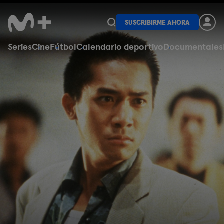
SUSCRIBIRME AHORA
Series
Cine
Fútbol
Calendario deportivo
Documentales