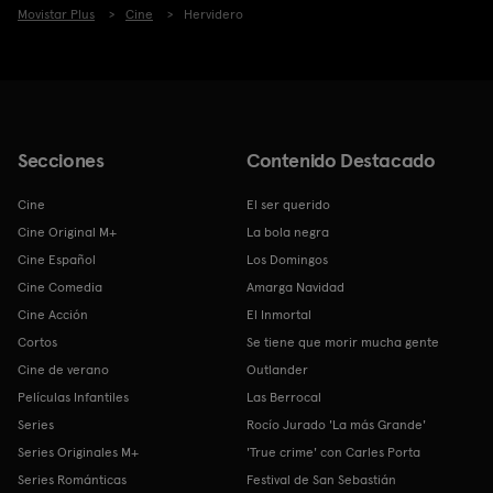
Movistar Plus
Cine
Hervidero
Secciones
Contenido Destacado
Cine
El ser querido
Cine Original M+
La bola negra
Cine Español
Los Domingos
Cine Comedia
Amarga Navidad
Cine Acción
El Inmortal
Cortos
Se tiene que morir mucha gente
Cine de verano
Outlander
Películas Infantiles
Las Berrocal
Series
Rocío Jurado 'La más Grande'
Series Originales M+
'True crime' con Carles Porta
Series Románticas
Festival de San Sebastián