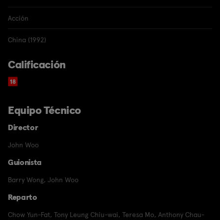
Acción
China (1992)
Calificación
Equipo Técnico
Director
John Woo
Guionista
Barry Wong
,
John Woo
Reparto
Chow Yun-Fat
,
Tony Leung Chiu-wai
,
Teresa Mo
,
Anthony Chau-