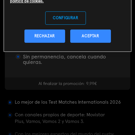
política de cookies.
Da igual con quién tengas internet,
Movistar Plus es una suscripción en
streaming.
CONFIGURAR
Incluye 2 reproducciones simultáneas.
RECHAZAR
ACEPTAR
Crea tu cuenta, descarga la app de
M+ y disfruta al instante.
Sin permanencia, cancela cuando
quieras.
Al finalizar la promoción: 9,99€
Lo mejor de los Test Matches Internationals 2026
Con canales propios de deporte: Movistar
Plus, Vamos, Vamos 2 y Vamos 3.
Con los mejores expertos del mundo del rugby.