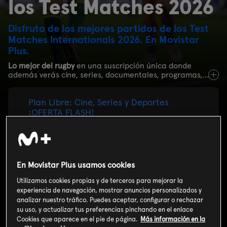
los Test Matches 2026
Disfruta de los mejores partidos de los Test
Matches Internationals 2026. En Movistar
Plus.
Lo mejor del rugby
en una suscripción única donde
además verás cine, series, documentales, programas,
canales temáticos
y más deportes:
Plan Libre: Cine, Series y Deportes
¡OFERTA FLASH!
4
,99€
MES imp. incl.
Precio al mes durante 3 meses
En Movistar Plus usamos cookies
Ahorra el 50%
Utilizamos cookies propias y de terceros para mejorar la
experiencia de navegación, mostrar anuncios personalizados y
analizar nuestro tráfico. Puedes aceptar, configurar o rechazar
3 MESES AL 50%
su uso, y actualizar tus preferencias pinchando en el enlace
Cookies que aparece en el pie de página.
Más información en la
Ver detalles de la oferta