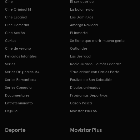
Cine
El ser querido
Cine Original M+
La bola negra
Cine Español
Los Domingos
Cine Comedia
Amarga Navidad
Cine Acción
El Inmortal
Cortos
Se tiene que morir mucha gente
Cine de verano
Outlander
Películas Infantiles
Las Berrocal
Series
Rocío Jurado 'La más Grande'
Series Originales M+
'True crime' con Carles Porta
Series Románticas
Festival de San Sebastián
Series Comedia
Dibujos animados
Documentales
Programas Deportivos
Entretenimiento
Caza y Pesca
Orgullo
Movistar Plus 5S
Deporte
Movistar Plus