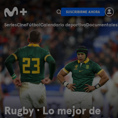
SUSCRIBIRME AHORA
Series
Cine
Fútbol
Calendario deportivo
Documentales
Rugby · Lo mejor de