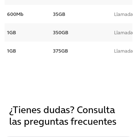
600Mb
35GB
Llamadas a
1GB
350GB
Llamadas a
1GB
375GB
Llamadas a
¿Tienes dudas? Consulta
las preguntas frecuentes