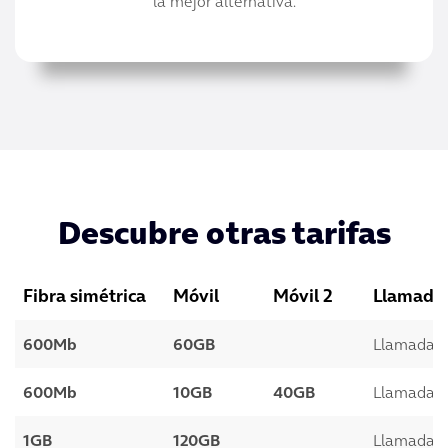
la mejor alternativa.
Descubre otras tarifas
Fibra simétrica
Móvil
Móvil 2
Llamada
600Mb
60GB
Llamadas a
600Mb
10GB
40GB
Llamadas a
1GB
120GB
Llamadas a