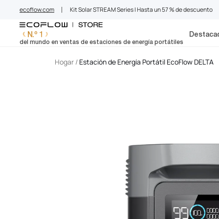
EcoFlow ES
saltar
ecoflow.com
Kit Solar STREAM Series | Hasta un 57 % de descuento
al
contenido
N.º 1
Destaca
del mundo en ventas de estaciones de energía portátiles
Hogar
/
Estación de Energía Portátil EcoFlow DELTA