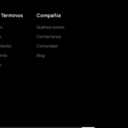
& Términos
Compañía
os
Quiénes somos
o
Contáctanos
mbolso
Comunidad
ntía
Blog
o