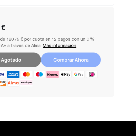
4 horas con los paneles EcoFlow. ¿De escapada por
onéctalo a la toma del vehículo y carga mientras te
 €
alimentación a 11 dispositivos simultáneamente:
ertos que necesitas para tu equipo. Alimenta hasta 11
de 120,75 € por cuota en 12 pagos con un 0 %
 a la vez mediante tomas de CA, CC o USB. Ideal como
TAE a través de Alma.
Más información
batería para apagones.
Agotado
Comprar Ahora