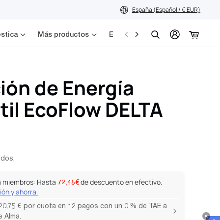
España (Español / € EUR)
stica
Más productos
Escenarios
Servicios
Búsqueda
ión de Energía
til EcoFlow DELTA
idos.
a miembros: Hasta
de descuento en efectivo.
72,45€
sión y ahorra.
0,75 € por cuota en 12 pagos con un 0 % de TAE a
e Alma.