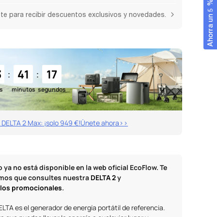
Ahorra un 5 %
te para recibir descuentos exclusivos y novedades.
3
41
16
:
:
s
minutos
segundos
h DELTA 2 Max: ¡solo 949 €!Únete ahora>>
o ya no está disponible en la web oficial EcoFlow. Te
os que consultes nuestra
DELTA 2
y
ulos promocionales
.
ELTA es el generador de energía portátil de referencia.