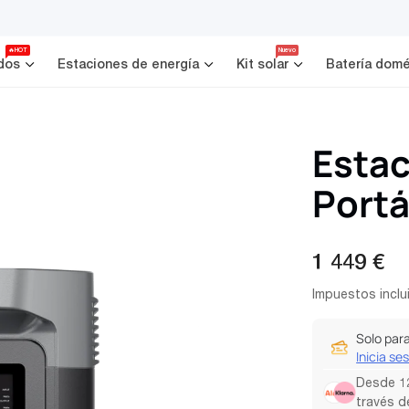
🔥HOT
Nuevo
dos
Estaciones de energía
Kit solar
Batería domé
Estac
Portá
Precio
1 449 €
regular
Impuestos inclu
Solo par
Inicia se
Desde 12
través d