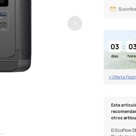
Suscríbe
03
0
:
días
hora
⚡ Oferta Flas
Este artícul
recomendam
otros
artíc
El EcoFlow D