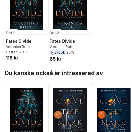
Del 2
Del 2
Fates Divide
Fates Divide
Veronica Roth
Veronica Roth
Häftad
, 2019
E-bok
2018
118 kr
65 kr
Hoppa över listan
Du kanske också är intresserad av