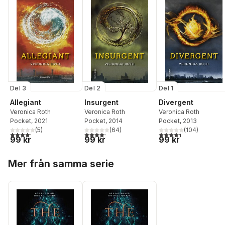
Del 3
Del 2
Del 1
Allegiant
Insurgent
Divergent
Veronica Roth
Veronica Roth
Veronica Roth
Pocket
, 2021
Pocket
, 2014
Pocket
, 2013
(
5
)
(
64
)
(
104
)
4,2
utav 5 stjärnor. Totalt antal röster:
4,2
utav 5 stjärnor. Totalt antal röster:
4,4
utav 5 stjärnor. Tota
99 kr
99 kr
99 kr
Hoppa över listan
Mer från samma serie