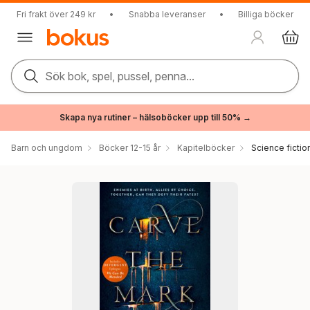
Fri frakt över 249 kr
•
Snabba leveranser
•
Billiga böcker
Sök bok, spel, pussel, penna...
Skapa nya rutiner – hälsoböcker upp till 50% →
Barn och ungdom
Böcker 12-15 år
Kapitelböcker
Science fictio