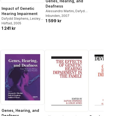
Genes, Hearing, and
Deafness
Impact of Genetic
Alessandro Martini
,
Dafydd
Hearing Impairment
Stephens
Inbunden
, 2007
,
Andrew P. Read
Dafydd Stephens
,
Lesley
1 599 kr
Jones
Häftad
, 2005
1 241 kr
Genes, Hearing, and
Deafness