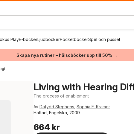
okus Play
E-böcker
Ljudböcker
Pocketböcker
Spel och pussel
Skapa nya rutiner – hälsoböcker upp till 50% →
ogi
Living with Hearing Diff
The process of enablement
Av
Dafydd Stephens
,
Sophia E. Kramer
Häftad, Engelska, 2009
664 kr