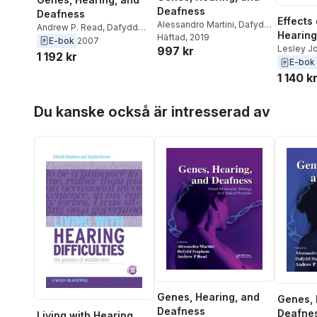
Deafness
Deafness
Effects
Alessandro Martini
,
Dafydd
Andrew P. Read
,
Dafydd
Hearing
Stephens
Häftad
, 2019
,
Andrew P. Read
Stephens
,
Alessandro
E-bok
2007
the Fam
Lesley J
997 kr
Martini
1 192 kr
Stephen
E-bok
1 140 k
Hoppa över listan
Du kanske också är intresserad av
Genes, Hearing, and
Genes, 
Deafness
Deafne
Living with Hearing