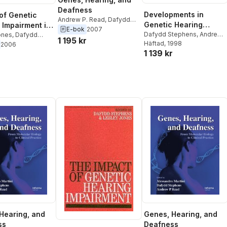
Deafness
Developments in
 of Genetic
Andrew P. Read
,
Dafydd
Genetic Hearing
 Impairment in
Stephens
,
Alessandro
E-bok
2007
Impairment
Dafydd Stephens
,
Andrew
ily
ones
,
Dafydd
Martini
1 195 kr
P. Read
Häftad
, 1998
,
Alessandro Martini
s
2006
1 139 kr
r
Hearing, and
Genes, Hearing, and
ss
Deafness