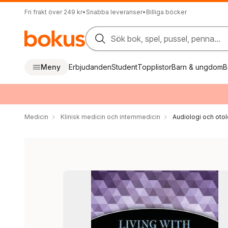
Fri frakt över 249 kr
•
Snabba leveranser
•
Billiga böcker
Sök bok, spel, pussel, penna...
Meny
Erbjudanden
Student
Topplistor
Barn & ungdom
B
Medicin
Klinisk medicin och internmedicin
Audiologi och otol