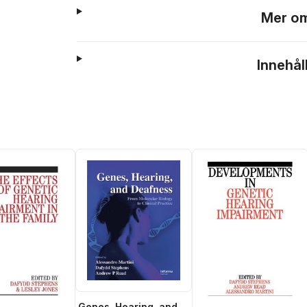
Mer om
Innehål
Genes, Hearing, and