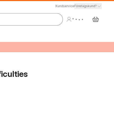
Kundservice
Företagskund?
iculties