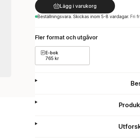
Lägg i varukorg
Beställningsvara.
Skickas
inom 5-8 vardagar
.
Fri f
Fler format och utgåvor
E-bok
765 kr
Be
Produk
Utfors