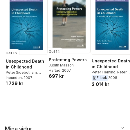
Del 14
Del 16
Protecting Powers
Unexpected Death
Unexpected Death
Judith Masson
in Childhood
in Childhood
Häftad
, 2007
Peter Fleming
,
Peter
Peter Sidebotham
,
697 kr
Sidebotham
Peter Fleming
Inbunden
, 2007
E-bok
2008
1 729 kr
2 014 kr
Mina sidor