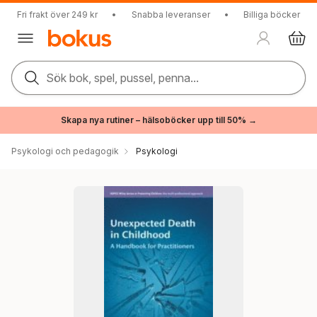
Fri frakt över 249 kr
•
Snabba leveranser
•
Billiga böcker
Sök bok, spel, pussel, penna...
Skapa nya rutiner – hälsoböcker upp till 50% →
Psykologi och pedagogik
Psykologi