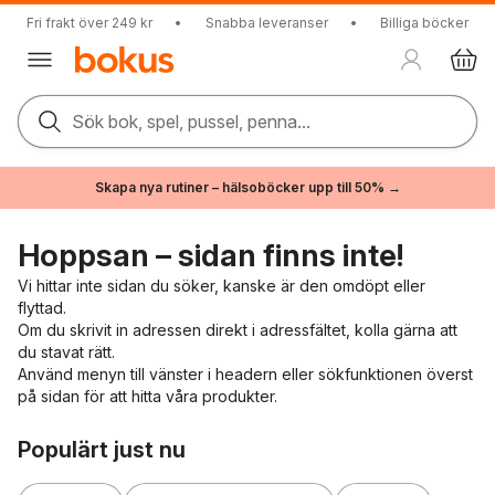
Fri frakt över 249 kr
•
Snabba leveranser
•
Billiga böcker
Sök bok, spel, pussel, penna...
Skapa nya rutiner – hälsoböcker upp till 50% →
Hoppsan – sidan finns inte!
Vi hittar inte sidan du söker, kanske är den omdöpt eller
flyttad.
Om du skrivit in adressen direkt i adressfältet, kolla gärna att
du stavat rätt.
Använd menyn till vänster i headern eller sökfunktionen överst
på sidan för att hitta våra produkter.
Hoppa över listan
Populärt just nu