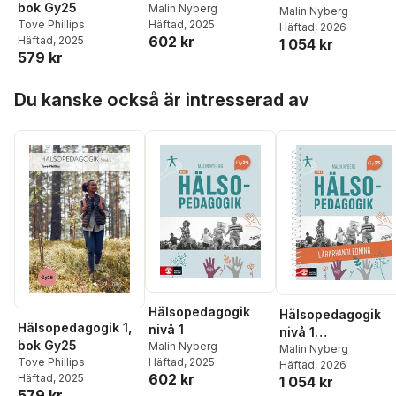
bok Gy25
Malin Nyberg
Lärarhandledning
Malin Nyberg
Tove Phillips
Häftad
, 2025
Häftad
, 2026
med Lärarwebb
602 kr
Häftad
, 2025
1 054 kr
579 kr
Hoppa över listan
Du kanske också är intresserad av
Hälsopedagogik
Hälsopedagogik
Hälsopedagogik 1,
nivå 1
nivå 1
bok Gy25
Malin Nyberg
Lärarhandledning
Malin Nyberg
Tove Phillips
Häftad
, 2025
Häftad
, 2026
med Lärarwebb
602 kr
Häftad
, 2025
1 054 kr
579 kr