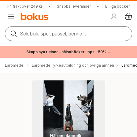
Fri frakt över 249 kr
•
Snabba leveranser
•
Billiga böcker
Sök bok, spel, pussel, penna...
Skapa nya rutiner – hälsoböcker upp till 50% →
Läromedel
Läromedel: yrkesutbildning och övriga ämnen
Läromede