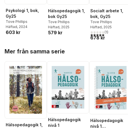
Psykologi 1, bok,
Hälsopedagogik 1,
Socialt arbete 1,
Gy25
bok Gy25
bok, Gy25
Tove Phillips
Tove Phillips
Tove Phillips
Häftad
, 2024
Häftad
, 2025
Häftad
, 2025
603 kr
579 kr
(
1
)
5,0
utav 5 stjärnor. Tota
678 kr
Hoppa över listan
Mer från samma serie
Hälsopedagogik
Hälsopedagogik
Hälsopedagogik 1,
nivå 1
nivå 1