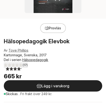
Provläs
Hälsopedagogik Elevbok
Av
Tove Phillips
Kartonnage, Svenska, 2017
Del i serien
Hälsopedagogik
(
17
)
4,2
utav 5 stjärnor. Totalt antal röster:
665 kr
Lägg i varukorg
Skickas
.
Fri frakt över 249 kr.