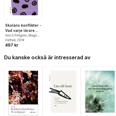
Skolans konflikter -
Vad varje lärare
behöver veta
Ann S Pihlgren
,
Magnus
Dahlstedt
Häftad
, 2019
,
Erik Flygare
,
497 kr
Anneli Frelin
,
Hans
Fröman
,
Jan Grannäs
,
Hoppa över listan
Ilse Hakvoort
,
Lena
Du kanske också är intresserad av
Holmberg
,
Björn
Johansson
,
Joakim
Krantz
,
Ann-Marie
Markström
,
Gudrun
Rendling
,
Johan
Wennström
,
Kerstin
Winberg
,
Monica
Åkerberg