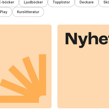
E-böcker
Ljudböcker
Topplistor
Deckare
Skö
Play
Kurslitteratur