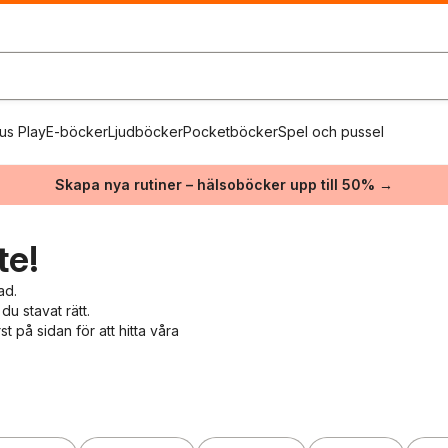
us Play
E-böcker
Ljudböcker
Pocketböcker
Spel och pussel
Skapa nya rutiner – hälsoböcker upp till 50% →
te!
ad.
du stavat rätt.
 på sidan för att hitta våra