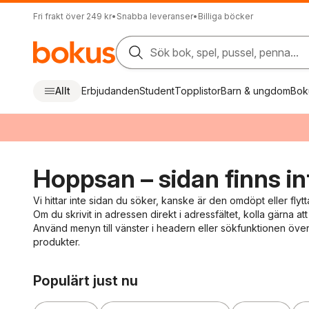
Fri frakt över 249 kr
•
Snabba leveranser
•
Billiga böcker
Sök bok, spel, pussel, penna...
Allt
Erbjudanden
Student
Topplistor
Barn & ungdom
Bok
Hoppsan – sidan finns in
Vi hittar inte sidan du söker, kanske är den omdöpt eller flytt
Om du skrivit in adressen direkt i adressfältet, kolla gärna att 
Använd menyn till vänster i headern eller sökfunktionen överst
produkter.
Hoppa över listan
Populärt just nu