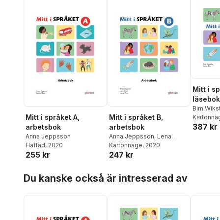
Mitt i s
läsebok
Bim Wiks
Mitt i språket A,
Mitt i språket B,
Kartonna
387 kr
arbetsbok
arbetsbok
Anna Jeppsson
Anna Jeppsson
,
Lena
Häftad
, 2020
Steen
Kartonnage
, 2020
255 kr
247 kr
Hoppa över listan
Du kanske också är intresserad av