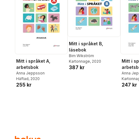
Mitt i språket B,
läsebok
Bim Wikström
Mitt i språket A,
Mitt i s
Kartonnage
, 2020
387 kr
arbetsbok
arbetsb
Anna Jeppsson
Anna Je
Häftad
, 2020
Steen
Kartonna
255 kr
247 kr