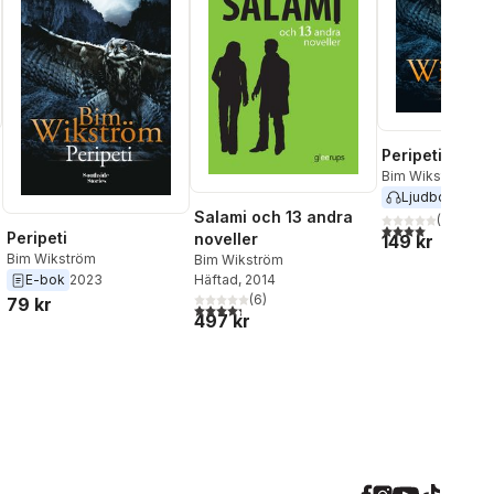
Peripeti
Bim Wikström
Ljudbok
2023
Salami och 13 andra
(
5
)
al röster:
4,0
utav 5 stjärnor
Peripeti
noveller
149 kr
Bim Wikström
Bim Wikström
Häftad
, 2014
E-bok
2023
(
6
)
79 kr
4,3
utav 5 stjärnor. Totalt antal röster:
497 kr