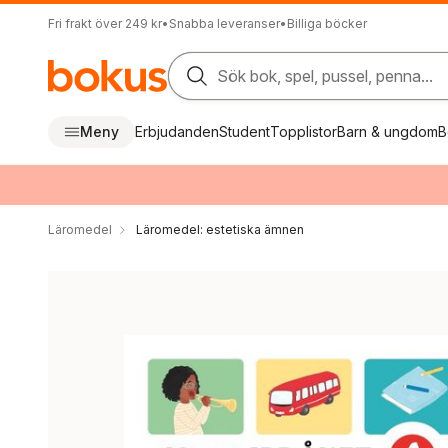
Fri frakt över 249 kr
•
Snabba leveranser
•
Billiga böcker
Sök bok, spel, pussel, penna...
Meny
Erbjudanden
Student
Topplistor
Barn & ungdom
B
Läromedel
Läromedel: estetiska ämnen