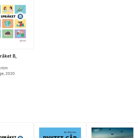
pråket B,
tröm
ge
, 2020