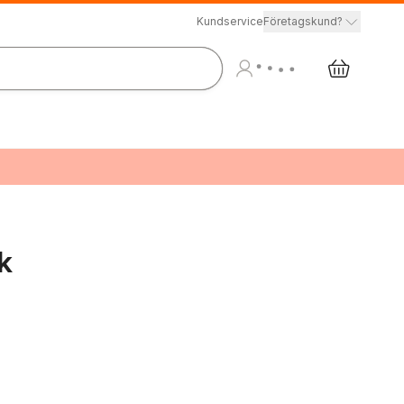
Kundservice
Företagskund?
k