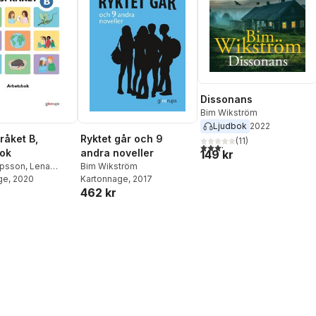
Dissonans
Bim Wikström
Ljudbok
2022
pråket B,
Ryktet går och 9
(
11
)
3,2
utav 5 stjärnor. Totalt ant
ok
andra noveller
149 kr
ppsson
,
Lena
Bim Wikström
ge
, 2020
Kartonnage
, 2017
462 kr