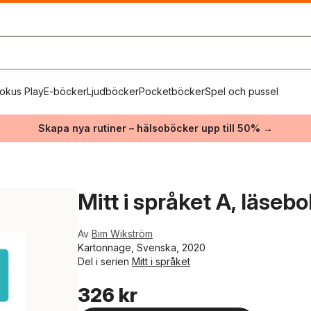
okus Play
E-böcker
Ljudböcker
Pocketböcker
Spel och pussel
Skapa nya rutiner – hälsoböcker upp till 50% →
Mitt i språket A, läsebo
Av
Bim Wikström
Kartonnage, Svenska, 2020
Del i serien
Mitt i språket
326 kr