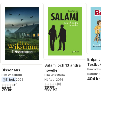
Briljant Svens
Textbok 2
Salami och 13 andra
Bim Wikström
Dissonans
noveller
Kartonnage
, 2010
Bim Wikström
Bim Wikström
404 kr
Häftad
, 2014
E-bok
2022
(
6
)
(
1
)
al röster:
4,3
utav 5 stjärnor. Totalt antal röster:
4,0
utav 5 stjärnor. Totalt antal röster:
497 kr
79 kr