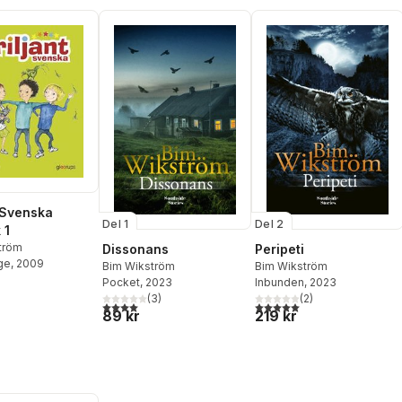
t Svenska
Del 1
Del 2
 1
tröm
Dissonans
Peripeti
ge
, 2009
Bim Wikström
Bim Wikström
Pocket
, 2023
Inbunden
, 2023
(
3
)
(
2
)
4,0
utav 5 stjärnor. Totalt antal röster:
5,0
utav 5 stjärnor. Totalt ant
89 kr
219 kr