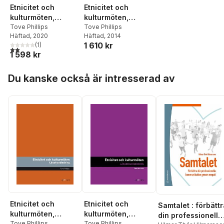
Etnicitet och
Etnicitet och
kulturmöten,
kulturmöten,
lärarhandledning
Tove Phillips
lärarhandledning
Tove Phillips
Häftad
, 2020
Häftad
, 2014
1 610 kr
(
1
)
2,0
utav 5 stjärnor. Totalt antal röster:
1 598 kr
Hoppa över listan
Du kanske också är intresserad av
Etnicitet och
Etnicitet och
Samtalet : förbätt
kulturmöten,
kulturmöten,
din professionella
lärarhandledning
Tove Phillips
lärarhandledning
Tove Phillips