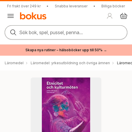
Fri frakt över 249 kr
•
Snabba leveranser
•
Billiga böcker
Sök bok, spel, pussel, penna...
Skapa nya rutiner – hälsoböcker upp till 50% →
Läromedel
Läromedel: yrkesutbildning och övriga ämnen
Läromede