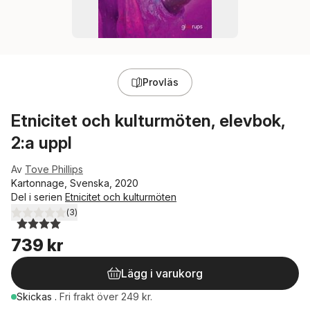
Provläs
Etnicitet och kulturmöten, elevbok,
2:a uppl
Av
Tove Phillips
Kartonnage, Svenska, 2020
Del i serien
Etnicitet och kulturmöten
(
3
)
4,0
utav 5 stjärnor. Totalt antal röster:
739 kr
Lägg i varukorg
Skickas
.
Fri frakt över 249 kr.