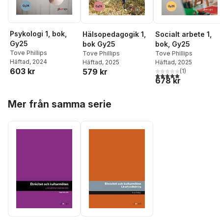
Psykologi 1, bok,
Hälsopedagogik 1,
Socialt arbete 1,
Gy25
bok Gy25
bok, Gy25
Tove Phillips
Tove Phillips
Tove Phillips
Häftad
, 2024
Häftad
, 2025
Häftad
, 2025
603 kr
579 kr
(
1
)
5,0
utav 5 stjärnor. Tota
678 kr
Hoppa över listan
Mer från samma serie