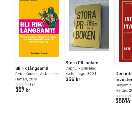
Stora PR-boken
Bli rik långsamt!
Caprivi Publishing
Den inte
Kartonnage
, 2004
Peter Karaszi
,
Ali Kashani
356 kr
Häftad
, 2019
investe
(
3
)
definit
Benjamin
3,0
utav 5 stjärnor. Totalt antal röster:
367 kr
Häftad
, 
värdein
(
4,7
utav 5 
300 kr