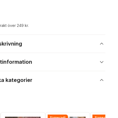
frakt över 249 kr.
skrivning
tinformation
ka kategorier
Signerad!
Signerad!