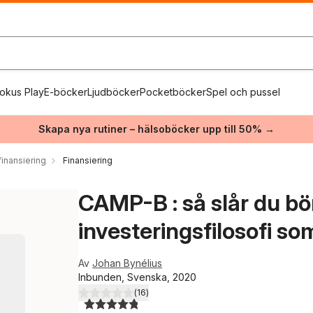
okus Play
E-böcker
Ljudböcker
Pocketböcker
Spel och pussel
Skapa nya rutiner – hälsoböcker upp till 50% →
inansiering
Finansiering
CAMP-B : så slår du bör
investeringsfilosofi s
Av
Johan Bynélius
Inbunden, Svenska, 2020
(
16
)
4,8
utav 5 stjärnor. Totalt antal röster: