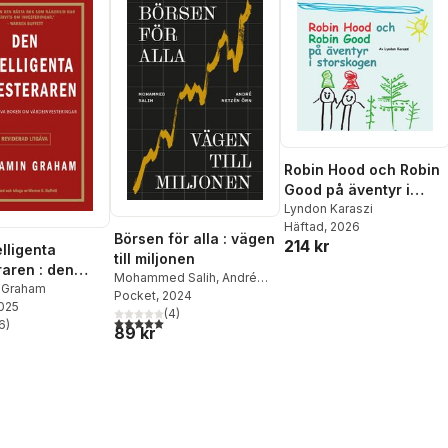
Robin Hood och Robin
Good på äventyr i
storskogen
Lyndon Karaszi
Häftad
, 2026
Börsen för alla : vägen
214 kr
lligenta
till miljonen
raren : den
Mohammed Salih
,
André
iva boken om
 Graham
Netzén Örn
Pocket
, 2024
2025
vesteringar
(
4
)
5,0
utav 5 stjärnor. Totalt antal röster:
6
)
89 kr
stjärnor. Totalt antal röster: