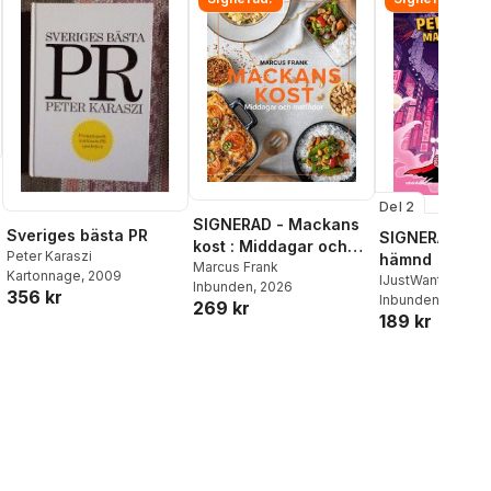
Del 2
SIGNERAD - Mackans
Sveriges bästa PR
SIGNERAD - K
kost : Middagar och
Peter Karaszi
hämnd
matlådor
Marcus Frank
Kartonnage
, 2009
IJustWantToBeC
Inbunden
, 2026
356 kr
Adolphson
Inbunden
, 2026
,
Emil
269 kr
189 kr
Beer
,
Victor Beer