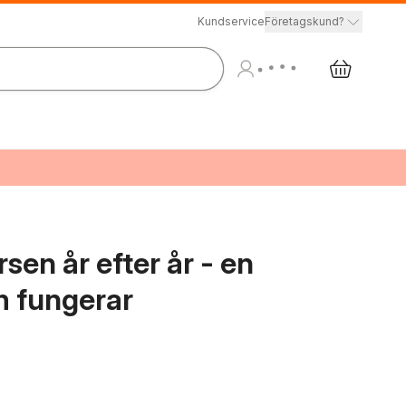
Kundservice
Företagskund?
sen år efter år - en
om fungerar