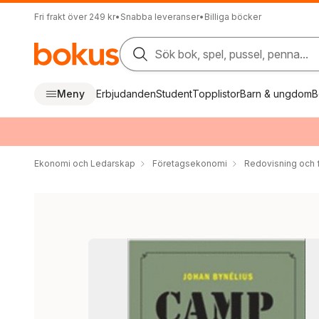
Fri frakt över 249 kr
•
Snabba leveranser
•
Billiga böcker
Sök bok, spel, pussel, penna...
Meny
Erbjudanden
Student
Topplistor
Barn & ungdom
B
Ekonomi och Ledarskap
Företagsekonomi
Redovisning och f