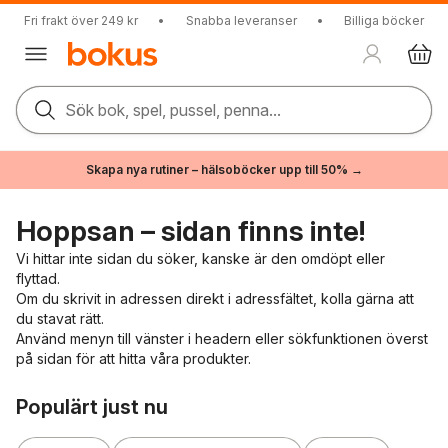
Fri frakt över 249 kr
•
Snabba leveranser
•
Billiga böcker
Sök bok, spel, pussel, penna...
Skapa nya rutiner – hälsoböcker upp till 50% →
Hoppsan – sidan finns inte!
Vi hittar inte sidan du söker, kanske är den omdöpt eller
flyttad.
Om du skrivit in adressen direkt i adressfältet, kolla gärna att
du stavat rätt.
Använd menyn till vänster i headern eller sökfunktionen överst
på sidan för att hitta våra produkter.
Hoppa över listan
Populärt just nu