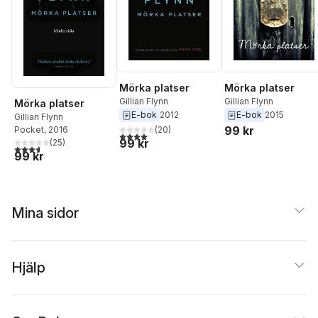
Mörka platser
Mörka platser
Gillian Flynn
Gillian Flynn
Mörka platser
E-bok
2012
E-bok
2015
Gillian Flynn
99 kr
Pocket
, 2016
(
20
)
4,1
utav 5 stjärnor. Totalt antal röster:
99 kr
(
25
)
3,6
utav 5 stjärnor. Totalt antal röster:
99 kr
Mina sidor
Hjälp