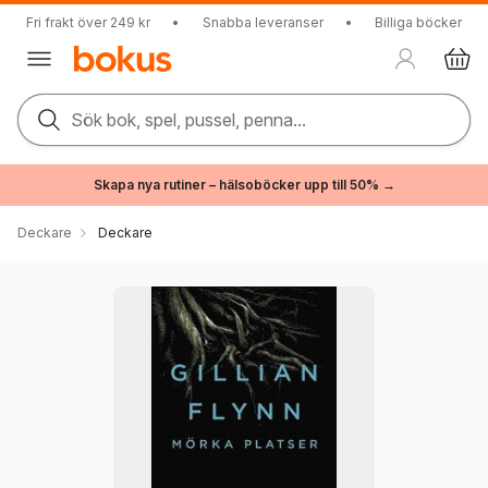
Fri frakt över 249 kr
•
Snabba leveranser
•
Billiga böcker
Sök bok, spel, pussel, penna...
Skapa nya rutiner – hälsoböcker upp till 50% →
Deckare
Deckare