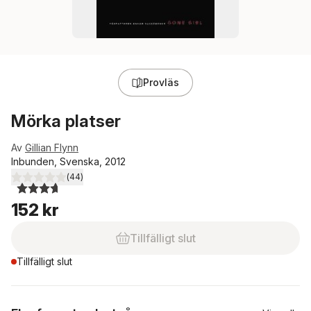
Provläs
Mörka platser
Av
Gillian Flynn
Inbunden, Svenska, 2012
(
44
)
3,7
utav 5 stjärnor. Totalt antal röster:
152 kr
Tillfälligt slut
Tillfälligt slut