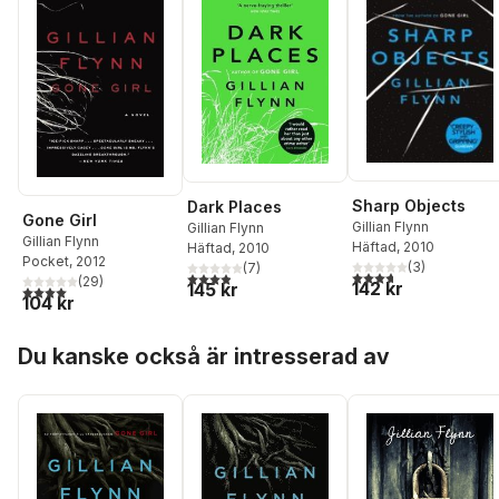
Sharp Objects
Dark Places
Gone Girl
Gillian Flynn
Gillian Flynn
Gillian Flynn
Häftad
, 2010
Häftad
, 2010
Pocket
, 2012
(
3
)
(
7
)
3,7
utav 5 stjärnor. Tota
3,9
utav 5 stjärnor. Totalt antal röster:
(
29
)
142 kr
145 kr
4,0
utav 5 stjärnor. Totalt antal röster:
104 kr
Hoppa över listan
Du kanske också är intresserad av