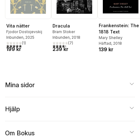
Frankenstein: The
Vita nätter
Dracula
1818 Text
Fjodor Dostojevskij
Bram Stoker
Inbunden
, 2025
Inbunden
, 2018
Mary Shelley
(
1
)
(
7
)
Häftad
, 2018
5,0
utav 5 stjärnor. Totalt antal röster:
4,3
utav 5 stjärnor. Totalt antal röster:
199 kr
239 kr
139 kr
Mina sidor
Hjälp
Om Bokus