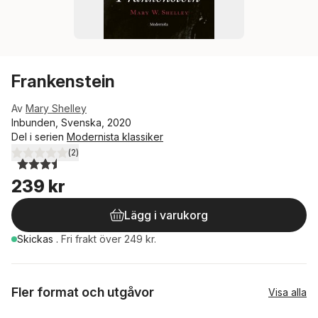
Frankenstein
Av
Mary Shelley
Inbunden, Svenska, 2020
Del i serien
Modernista klassiker
(
2
)
3,5
utav 5 stjärnor. Totalt antal röster:
239 kr
Lägg i varukorg
Skickas
.
Fri frakt över 249 kr.
Fler format och utgåvor
Visa alla