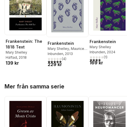
Frankenstein: The
Frankenstein
Frankenstein
1818 Text
Mary Shelley
Mary Shelley
,
Maurice
Inbunden
, 2024
Mary Shelley
Hindle
Inbunden
, 2013
(
1
)
Häftad
, 2018
(
4
)
4,0
utav 5 stjärnor. Tota
5,0
utav 5 stjärnor. Totalt antal röster:
169 kr
139 kr
229 kr
Hoppa över listan
Mer från samma serie