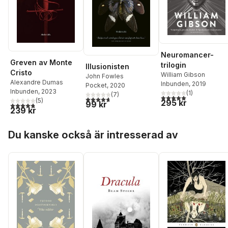
Neuromancer-
Greven av Monte
trilogin
Illusionisten
Cristo
William Gibson
John Fowles
Alexandre Dumas
Inbunden
, 2019
Pocket
, 2020
Inbunden
, 2023
(
1
)
(
7
)
5,0
utav 5 stjärnor. Tota
4,7
utav 5 stjärnor. Totalt antal röster:
(
5
)
295 kr
99 kr
4,8
utav 5 stjärnor. Totalt antal röster:
239 kr
Hoppa över listan
Du kanske också är intresserad av