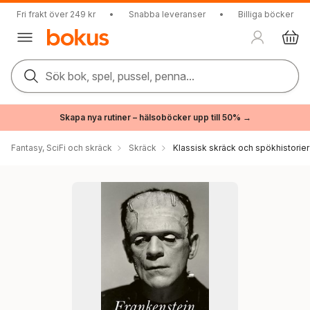
Fri frakt över 249 kr
•
Snabba leveranser
•
Billiga böcker
Sök bok, spel, pussel, penna...
Skapa nya rutiner – hälsoböcker upp till 50% →
Fantasy, SciFi och skräck
Skräck
Klassisk skräck och spökhistorier