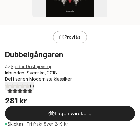
Provläs
Dubbelgångaren
Av
Fjodor Dostojevskij
Inbunden, Svenska, 2018
Del i serien
Modernista klassiker
(
1
)
5,0
utav 5 stjärnor. Totalt antal röster:
281 kr
Lägg i varukorg
Skickas
.
Fri frakt över 249 kr.