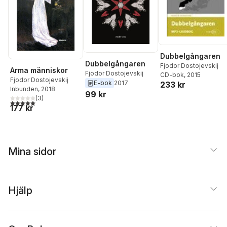
Dubbelgångaren
Dubbelgångaren
Fjodor Dostojevskij
Arma människor
Fjodor Dostojevskij
CD-bok
, 2015
Fjodor Dostojevskij
E-bok
2017
233 kr
Inbunden
, 2018
99 kr
(
3
)
5,0
utav 5 stjärnor. Totalt antal röster:
177 kr
Mina sidor
Hjälp