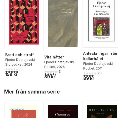
Anteckningar från
Brott och straff
Vita nätter
källarhålet
Fjodor Dostojevskij
Fjodor Dostojevskij
Fjodor Dostojevskij
Storpocket
, 2024
Pocket
, 2026
Pocket
, 2011
(
6
)
4,7
utav 5 stjärnor. Totalt antal röster:
(
2
)
(
21
)
159 kr
4,5
utav 5 stjärnor. Totalt antal röster:
4,2
utav 5 stjärnor. Tota
89 kr
89 kr
Hoppa över listan
Mer från samma serie