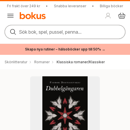
Fri frakt över 249 kr
•
Snabba leveranser
•
Billiga böcker
Sök bok, spel, pussel, penna...
Skapa nya rutiner – hälsoböcker upp till 50% →
Skönlitteratur
Romaner
Klassiska romaner/Klassiker