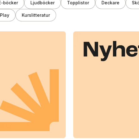
E-böcker
Ljudböcker
Topplistor
Deckare
Skö
Play
Kurslitteratur