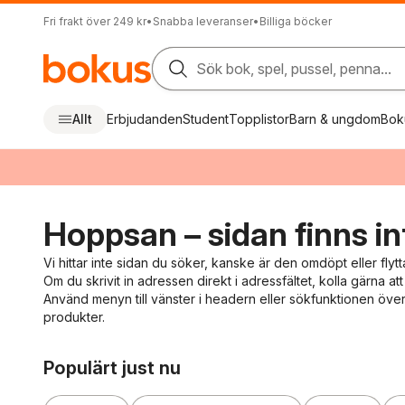
Fri frakt över 249 kr
•
Snabba leveranser
•
Billiga böcker
Sök bok, spel, pussel, penna...
Allt
Erbjudanden
Student
Topplistor
Barn & ungdom
Bok
Hoppsan – sidan finns in
Vi hittar inte sidan du söker, kanske är den omdöpt eller flytt
Om du skrivit in adressen direkt i adressfältet, kolla gärna att 
Använd menyn till vänster i headern eller sökfunktionen överst
produkter.
Hoppa över listan
Populärt just nu