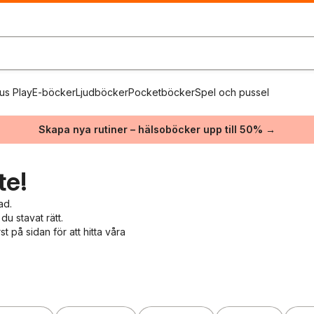
us Play
E-böcker
Ljudböcker
Pocketböcker
Spel och pussel
Skapa nya rutiner – hälsoböcker upp till 50% →
te!
ad.
du stavat rätt.
 på sidan för att hitta våra