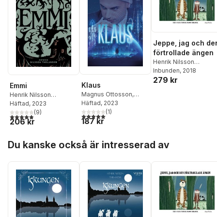
Jeppe, jag och de
förtrollade ängen
Henrik Nilsson
Thelander
Inbunden
, 2018
279 kr
Klaus
Emmi
Magnus Ottosson
,
Henrik Nilsson
Henrik Nilsson
Häftad
, 2023
Thelander
Häftad
, 2023
Thelander
(
1
)
,
Jeanette
(
9
)
5,0
utav 5 stjärnor. Totalt antal röster:
4,9
utav 5 stjärnor. Totalt antal röster:
187 kr
206 kr
Niemi
,
Angela Rizzo
,
Anna-Maria Ekblad
,
A.D
Hoppa över listan
Ripman
,
Renée Ripman
,
Du kanske också är intresserad av
Christoffer Sorner