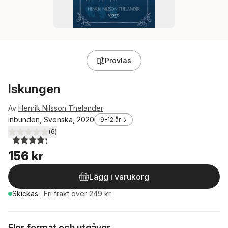
Provläs
Iskungen
Av
Henrik Nilsson Thelander
Inbunden, Svenska, 2020
9-12 år
(
6
)
4,3
utav 5 stjärnor. Totalt antal röster:
156 kr
Lägg i varukorg
Skickas
.
Fri frakt över 249 kr.
Fler format och utgåvor