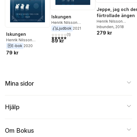
Jeppe, jag och de
förtrollade ängen
Iskungen
Henrik Nilsson
Henrik Nilsson
Thelander
Inbunden
, 2018
Thelander
Ljudbok
2021
279 kr
Iskungen
(
1
)
5,0
utav 5 stjärnor. Totalt antal röster:
Henrik Nilsson
89 kr
Thelander
E-bok
2020
79 kr
Mina sidor
Hjälp
Om Bokus