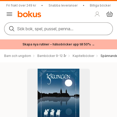
Fri frakt över 249 kr
•
Snabba leveranser
•
Billiga böcker
Sök bok, spel, pussel, penna...
Skapa nya rutiner – hälsoböcker upp till 50% →
Barn och ungdom
Barnböcker 9-12 år
Kapitelböcker
Spännande