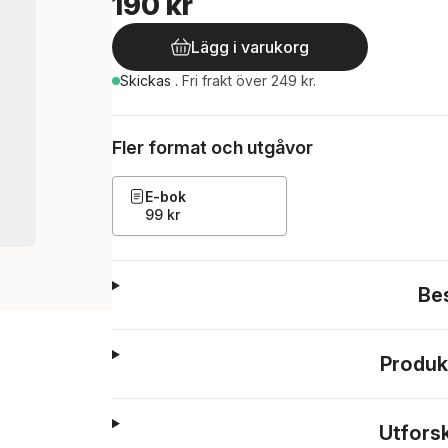
190 kr
Lägg i varukorg
Skickas
.
Fri frakt över 249 kr.
Fler format och utgåvor
E-bok
99 kr
Be
Produk
Utfors