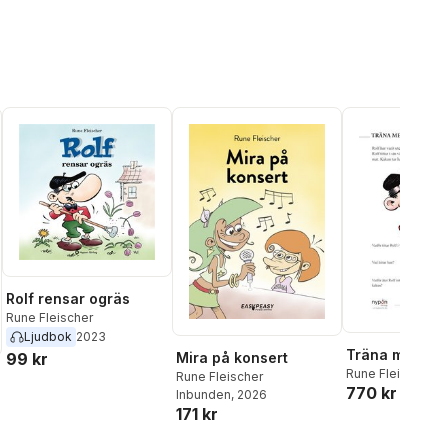
Rolf rensar ogräs
Rune Fleischer
Ljudbok
2023
Träna med Rol
99 kr
Mira på konsert
Rune Fleischer
Rune Fleischer
770 kr
Inbunden
, 2026
171 kr
al röster: