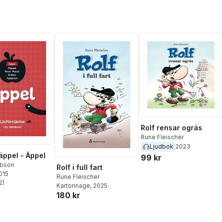
Rolf rensar ogräs
Rune Fleischer
Ljudbok
2023
äppel - Äppel
99 kr
obson
Rolf i full fart
2015
Rune Fleischer
2
)
Kartonnage
, 2025
stjärnor. Totalt antal röster:
180 kr