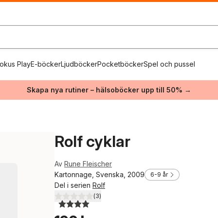
okus Play
E-böcker
Ljudböcker
Pocketböcker
Spel och pussel
Skapa nya rutiner – hälsoböcker upp till 50% →
Rolf cyklar
Av
Rune Fleischer
Kartonnage, Svenska, 2009
6-9 år
Del i serien
Rolf
(
3
)
4,0
utav 5 stjärnor. Totalt antal röster: