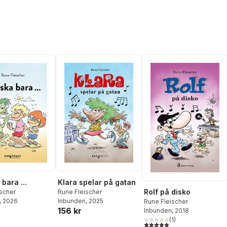
bara ...
Klara spelar på gatan
Rolf på disko
scher
Rune Fleischer
, 2026
Inbunden
, 2025
Rune Fleischer
156 kr
Inbunden
, 2018
(
1
)
5,0
utav 5 stjärnor. Totalt ant