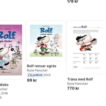
178 kr
Rolf rensar ogräs
Rune Fleischer
Ljudbok
2023
Träna med Rolf
99 kr
Rune Fleischer
 disko
770 kr
scher
, 2018
1
)
stjärnor. Totalt antal röster: