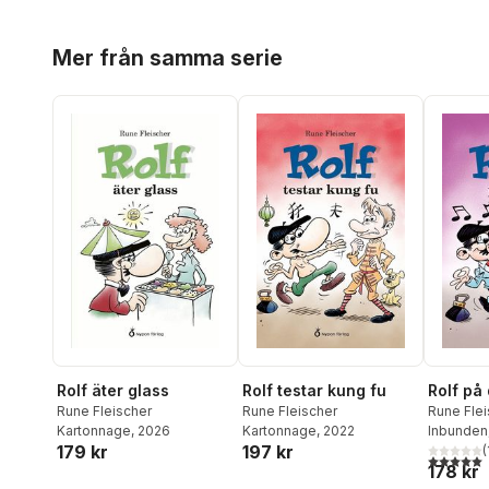
Hoppa över listan
Mer från samma serie
Rolf äter glass
Rolf testar kung fu
Rolf på
Rune Fleischer
Rune Fleischer
Rune Flei
Kartonnage
, 2026
Kartonnage
, 2022
Inbunden
179 kr
197 kr
(
5,0
utav 5 
178 kr