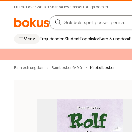
Fri frakt över 249 kr
•
Snabba leveranser
•
Billiga böcker
Sök bok, spel, pussel, penna...
Meny
Erbjudanden
Student
Topplistor
Barn & ungdom
B
Barn och ungdom
Barnböcker 6-9 år
Kapitelböcker