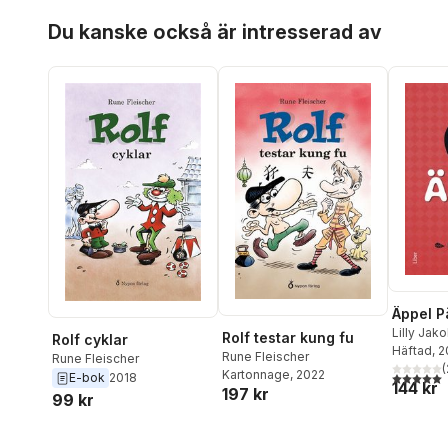
Hoppa över listan
Du kanske också är intresserad av
Äppel P
Lilly Jak
Rolf testar kung fu
Rolf cyklar
Häftad
, 
Rune Fleischer
Rune Fleischer
(
Kartonnage
, 2022
5,0
utav 5 
E-bok
2018
144 kr
197 kr
99 kr