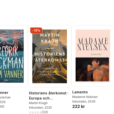
-15%
Lamento
änner
Historiens återkomst :
Madame Nielsen
Backman
Europa och
Inbunden
, 2026
2026
världsordningens
Martin Kragh
222 kr
35
)
Inbunden
, 2025
sammanbrott
stjärnor. Totalt antal röster:
(
33
)