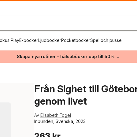
okus Play
E-böcker
Ljudböcker
Pocketböcker
Spel och pussel
Skapa nya rutiner – hälsoböcker upp till 50% →
Från Sighet till Götebor
genom livet
Av
Elisabeth Fogel
Inbunden, Svenska, 2023
263 kr