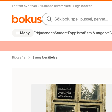
Fri frakt över 249 kr
•
Snabba leveranser
•
Billiga böcker
Sök bok, spel, pussel, penna...
Meny
Erbjudanden
Student
Topplistor
Barn & ungdom
B
Biografier
Sanna berättelser