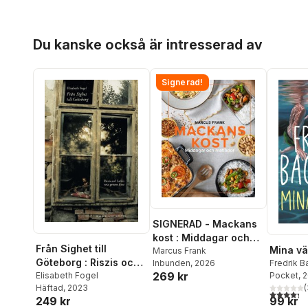
Hoppa över listan
Du kanske också är intresserad av
Signerad!
SIGNERAD - Mackans
kost : Middagar och
Från Sighet till
Mina v
matlådor
Marcus Frank
Göteborg : Riszis och
Inbunden
, 2026
Fredrik 
269 kr
Leibis resa genom
Elisabeth Fogel
Pocket
, 
Häftad
, 2023
(
livet
4,3
utav 5 
249 kr
99 kr