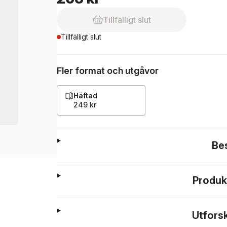
Tillfälligt slut
Tillfälligt slut
Fler format och utgåvor
Häftad
249 kr
Be
Produk
Utfors