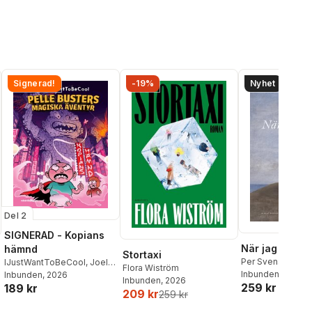
Signerad!
-19%
Nyhet
Del 2
SIGNERAD - Kopians
När jag dog
hämnd
Stortaxi
Per Svensson
IJustWantToBeCool
,
Joel
Flora Wiström
Inbunden
, 2026
Adolphson
Inbunden
, 2026
,
Emil Ejdemo
Inbunden
, 2026
259 kr
189 kr
Beer
,
Victor Beer
209 kr
259 kr