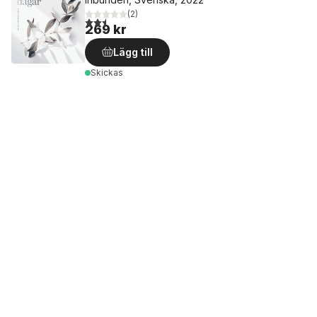
(
2
)
2,5
utav 5 stjärnor. Totalt antal röster:
269 kr
Lägg till
Skickas