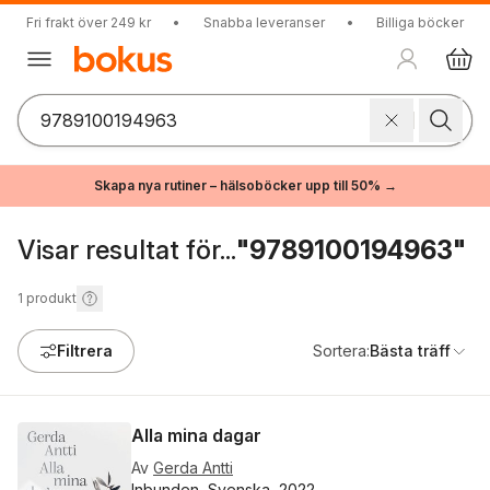
Fri frakt över 249 kr
•
Snabba leveranser
•
Billiga böcker
Skapa nya rutiner – hälsoböcker upp till 50% →
Visar resultat för...
"9789100194963"
1
produkt
Filtrera
Sortera:
Bästa träff
Alla mina dagar
Av
Gerda Antti
Inbunden, Svenska, 2022