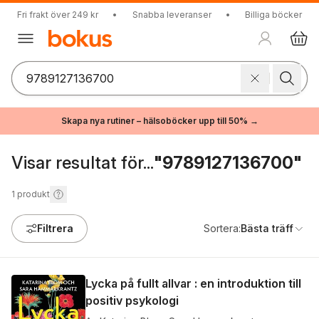
Fri frakt över 249 kr
•
Snabba leveranser
•
Billiga böcker
Skapa nya rutiner – hälsoböcker upp till 50% →
Visar resultat för...
"9789127136700"
1
produkt
Filtrera
Sortera:
Bästa träff
Lycka på fullt allvar : en introduktion till
positiv psykologi