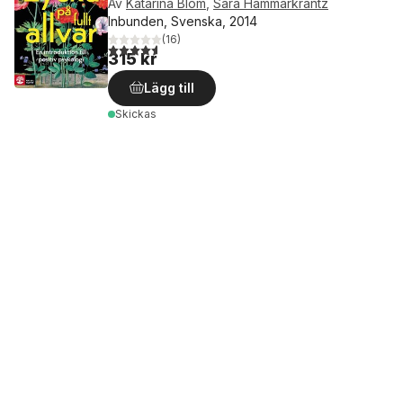
Av
Katarina Blom
,
Sara Hammarkrantz
Inbunden, Svenska, 2014
(
16
)
4,6
utav 5 stjärnor. Totalt antal röster:
315 kr
Lägg till
Skickas