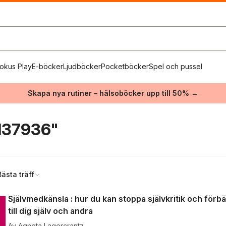
okus Play
E-böcker
Ljudböcker
Pocketböcker
Spel och pussel
Skapa nya rutiner – hälsoböcker upp till 50% →
137936"
Bästa träff
Självmedkänsla : hur du kan stoppa självkritik och förbä
till dig själv och andra
Av
Agneta Lagercrantz