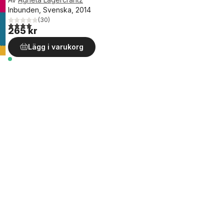
Inbunden, Svenska, 2014
(
30
)
4,0
utav 5 stjärnor. Totalt antal röster:
265 kr
Lägg i varukorg