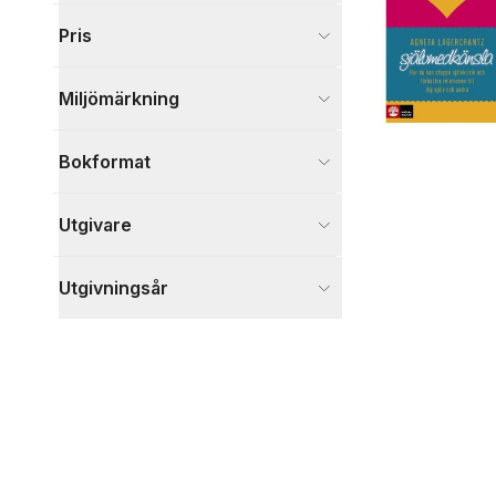
Visa fler
Pris
Visa fler
Miljömärkning
Bokformat
Utgivare
Utgivningsår