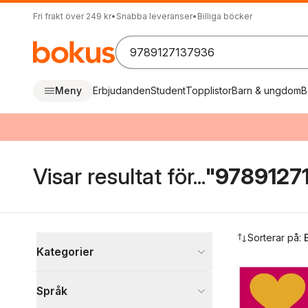
Fri frakt över 249 kr
•
Snabba leveranser
•
Billiga böcker
Meny
Erbjudanden
Student
Topplistor
Barn & ungdom
B
Visar resultat för...
"9789127
Hoppa över filtreringsmeny
Sorterar på:
Kategorier
Böcker
Språk
Psykologi och pedagogik
1