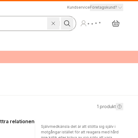
Kundservice
Företagskund?
1
produkt
ttra relationen
Självmedkänsla det är att stötta sig själv i
motgångar istället för att reagera med hård
inre kritik eller kräva av sig själv att vara