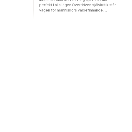
perfekt i alla lägen.Överdriven självkritik står i
vägen för människors välbefinnande.
Självkritik aktiverar vårt kamp-flyktsystem,
medan självmedkänsla, self-compassion,
sätter igång systemet för samhörighet och
tillit. Därför kan självmedkänsla rå på djup
skam, bryta tendensen att fastna i negativa
tankar om sin egen person och få oss att
prestera bättre än om vi försöker piska oss
själva till resultat.Agneta Lagercrantz
beskriver här hur du kan upptäcka din inre
kritiker, riskerna med att jaga efter
självkänsla samt hur du kan öva dig i
självmedkänsla. Allt mer forskning visar hur
bra vi mår av att vara vänliga mot oss själva.