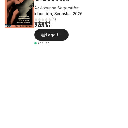
Av
Johanna Segerström
Inbunden, Svenska, 2026
(
4
)
4,5
utav 5 stjärnor. Totalt antal röster:
243 kr
Lägg till
Skickas