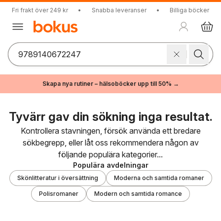
Fri frakt över 249 kr
•
Snabba leveranser
•
Billiga böcker
Skapa nya rutiner – hälsoböcker upp till 50% →
Tyvärr gav din sökning inga resultat.
Kontrollera stavningen, försök använda ett bredare
sökbegrepp, eller låt oss rekommendera någon av
följande populära kategorier...
Populära avdelningar
Skönlitteratur i översättning
Moderna och samtida romaner
Polisromaner
Modern och samtida romance