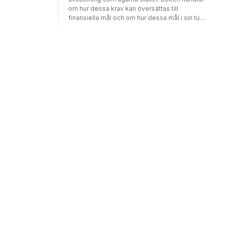
om hur dessa krav kan översättas till
finansiella mål och om hur dessa mål i sin tur
bildar utgångspunkt för finansiella analys-
och planeringsmodeller.I den första delen
beskrivs det regelverk som styr aktiebolag
med fokus på bolags finansiering och
finansiella rapportering. I denna del förklaras
också sambandet mellan transaktioner som
äger rum på aktiemarknader och
avkastningskrav som marknaden har på
företaget. Slutligen redogörs för sambandet
mellan marknadens avkastningskrav och de
finansiella mått som företag använder sig av
internt.I bokens andra del beskrivs finansiella
modeller som är avsedda för specifika
beslutssituationer (t.ex. investeringskalkyler
och prognostisering av rörelsekapital).I den
tredje och avslutande delen beskrivs mer
övergripande modeller som avser företaget i
sin helhet (t.ex. kassaflödesanalyser och
finansiella planer). I anslutning till respektive
kapitel finns övningsfrågor och
övningsuppgifter med lösningar.Boken är
avsedd att användas i undervisning på