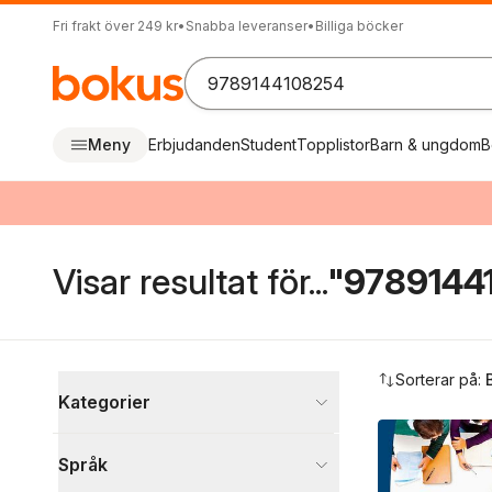
Fri frakt över 249 kr
•
Snabba leveranser
•
Billiga böcker
Meny
Erbjudanden
Student
Topplistor
Barn & ungdom
B
Visar resultat för...
"9789144
Hoppa över filtreringsmeny
Sorterar på:
Kategorier
Böcker
Språk
Ekonomi och Ledarskap
1