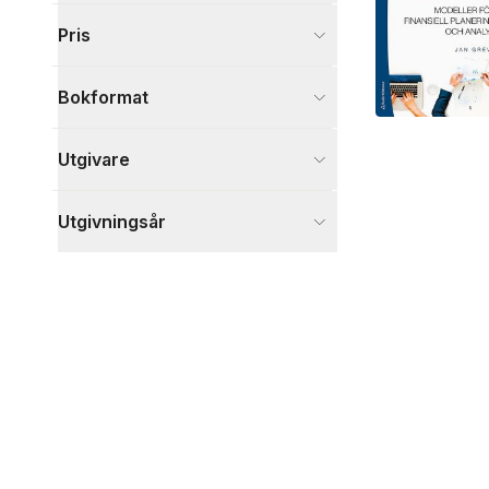
Visa fler
Pris
Visa fler
Bokformat
Utgivare
Utgivningsår