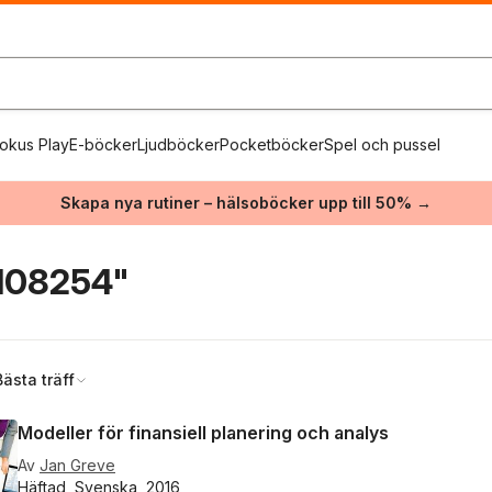
okus Play
E-böcker
Ljudböcker
Pocketböcker
Spel och pussel
Skapa nya rutiner – hälsoböcker upp till 50% →
108254"
Bästa träff
Modeller för finansiell planering och analys
Av
Jan Greve
Häftad, Svenska, 2016