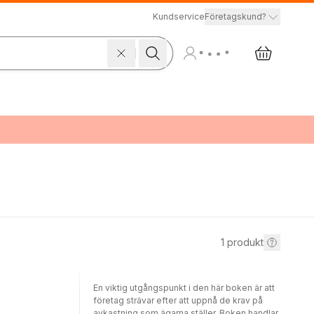
Kundservice
Företagskund?
1
produkt
En viktig utgångspunkt i den här boken är att
företag strävar efter att uppnå de krav på
avkastning som ägarna ställer. Boken handlar