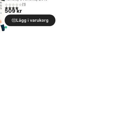
(
1
)
4,0
utav 5 stjärnor. Totalt antal röster:
509 kr
Lägg i varukorg