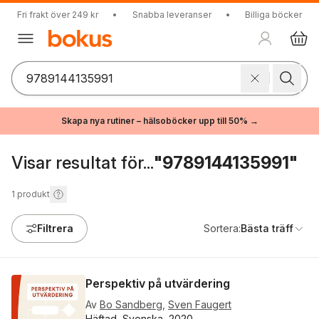
Fri frakt över 249 kr
•
Snabba leveranser
•
Billiga böcker
Skapa nya rutiner – hälsoböcker upp till 50% →
Visar resultat för...
"9789144135991"
1
produkt
Filtrera
Sortera:
Bästa träff
Perspektiv på utvärdering
Av
Bo Sandberg
,
Sven Faugert
Häftad, Svenska, 2020