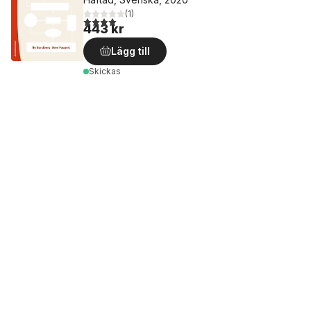
(
1
)
4,0
utav 5 stjärnor. Totalt antal röster:
443 kr
Lägg till
Skickas