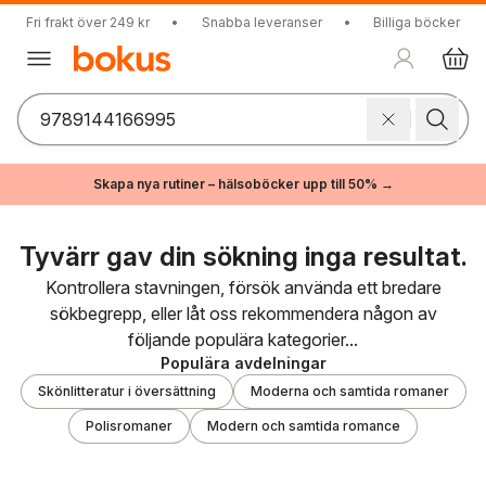
Fri frakt över 249 kr
•
Snabba leveranser
•
Billiga böcker
Skapa nya rutiner – hälsoböcker upp till 50% →
Tyvärr gav din sökning inga resultat.
Kontrollera stavningen, försök använda ett bredare
sökbegrepp, eller låt oss rekommendera någon av
följande populära kategorier...
Populära avdelningar
Skönlitteratur i översättning
Moderna och samtida romaner
Polisromaner
Modern och samtida romance