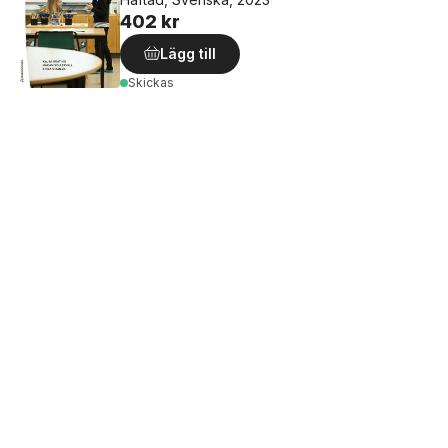
402 kr
Lägg till
Skickas