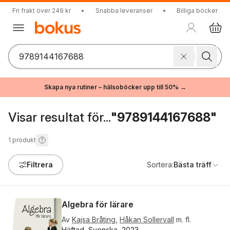
Fri frakt över 249 kr
•
Snabba leveranser
•
Billiga böcker
Skapa nya rutiner – hälsoböcker upp till 50% →
Visar resultat för...
"9789144167688"
1
produkt
Filtrera
Sortera:
Bästa träff
Algebra för lärare
Av
Kajsa Bråting
,
Håkan Sollervall
m. fl.
Häftad, Svenska, 2023