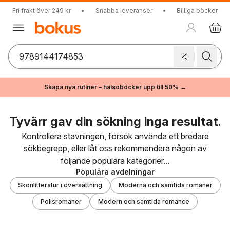
Fri frakt över 249 kr
•
Snabba leveranser
•
Billiga böcker
Skapa nya rutiner – hälsoböcker upp till 50% →
Tyvärr gav din sökning inga resultat.
Kontrollera stavningen, försök använda ett bredare
sökbegrepp, eller låt oss rekommendera någon av
följande populära kategorier...
Populära avdelningar
Skönlitteratur i översättning
Moderna och samtida romaner
Polisromaner
Modern och samtida romance