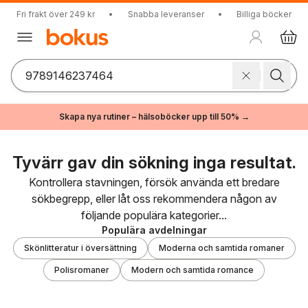
Fri frakt över 249 kr
•
Snabba leveranser
•
Billiga böcker
Skapa nya rutiner – hälsoböcker upp till 50% →
Tyvärr gav din sökning inga resultat.
Kontrollera stavningen, försök använda ett bredare
sökbegrepp, eller låt oss rekommendera någon av
följande populära kategorier...
Populära avdelningar
Skönlitteratur i översättning
Moderna och samtida romaner
Polisromaner
Modern och samtida romance