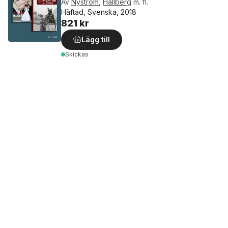
Av
Nyström
,
Hallberg
m. fl.
Häftad, Svenska, 2018
821 kr
Lägg till
Skickas