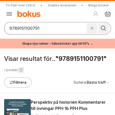
Fri frakt över 249 kr
•
Snabba leveranser
•
Billiga böcker
Skapa nya rutiner – hälsoböcker upp till 50% →
Visar resultat för...
"9789151100791"
1
produkt
Filtrera
Sortera:
Bästa träff
Perspektiv på historien Kommentarer
till övningar PPH 1b PPH Plus